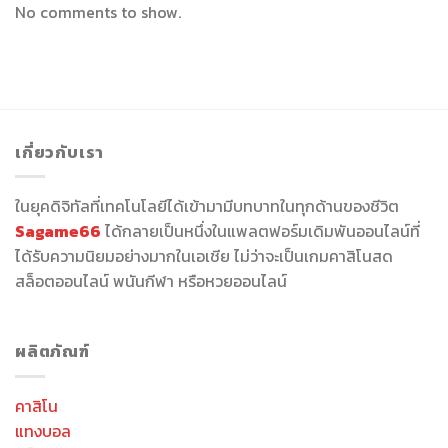
No comments to show.
เกี่ยวกับเรา
ในยุคดิจิทัลที่เทคโนโลยีได้เข้ามามีบทบาทในทุกด้านของชีวิต
Sagame66
ได้กลายเป็นหนึ่งในแพลตฟอร์มเดิมพันออนไลน์ที่
ได้รับความนิยมอย่างมากในเอเชีย ไม่ว่าจะเป็นเกมคาสิโนสด
สล็อตออนไลน์ พนันกีฬา หรือหวยออนไลน์
ผลิตภัณฑ์
คาสิโน
แทงบอล