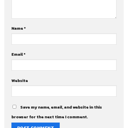
Name
*
Email
*
Website
Save my name, email, and website in this
browser for the next time I comment.