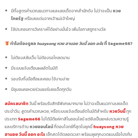
มีทั้งสูตรคำนวณแนวทางและเลขเด็ดจากสำนักดัง ไม่ว่าจะเป็น
หวย
ไทยรัฐ
หรือเลขเด่นจากเจ้าแม่เจ้าใหญ่
ใช้ประกอบการวิเคราะห์ได้อย่างมั่นใจ เพิ่มโอกาสถูกรางวัล
ทำไมต้องดูผล
huaysong หวย ฮานอย วันนี้ ออก อะไร
ที่ Sagame66?
ไม่ต้องสลับเว็บ ไม่ต้องรอโหลดนาน
มีระบบแจ้งเตือนผลอัตโนมัติ
รองรับทั้งมือถือและคอม ใช้งานง่าย
มีชุมชนคอหวยร่วมแชร์เลขเด็ดทุกวัน
สมัครสมาชิก
วันนี้ พร้อมรับสิทธิพิเศษมากมาย ไม่ว่าจะเป็นแนวทางเลขเด็ด
ประจำวัน, สูตรคำนวณหวย, หรือระบบแจ้งเตือนอัตโนมัติสำหรับ
หวยวันนี้
ทุก
ประเภท
Sagame66
ไม่ได้มีดีแค่คาสิโนออนไลน์ แต่ยังเป็นแหล่งรวมความรู้
และบริการด้าน
หวยออนไลน์
ที่ตอบโจทย์ที่สุดในยุคนี้
huaysong หวย
ฮานอย วันนี้ ออก อะไร
เช็กสดได้ตลอดเวลา พร้อมลุยทุกงวดแบบมือโปรกับ