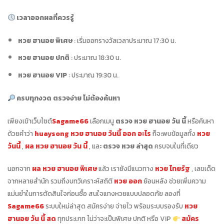
เวลาออกผลที่ควรรู้
หวย ฮานอย พิเศษ
: เริ่มออกรางวัลเวลาประมาณ 17:30 น.
หวย ฮานอย ปกติ
: ประมาณ 18:30 น.
หวย ฮานอย VIP
: ประมาณ 19:30 น.
ครบทุกงวด ตรวจง่าย ไม่ต้องค้นหา
เพียงเข้าเว็บไซต์
Sagame66
เลือกเมนู
ตรวจ หวย ฮานอย วัน นี้
หรือค้นหา
ด้วยคำว่า
huaysong หวย ฮานอย วันนี้ ออก อะไร
ก็จะพบข้อมูลทั้ง
หวย
วันนี้
,
ผล หวย ฮานอย วัน นี้
, และ
ตรวจ หวย ล่าสุด
ครบจบในที่เดียว
นอกจาก
ผล หวย ฮานอย พิเศษ
แล้ว เรายังมีแนวทาง
หวย ไทยรัฐ
, เลขเด็ด
จากหลายสำนัก รวมถึงบทวิเคราะห์สถิติ
หวย ออก
ย้อนหลัง ช่วยเพิ่มความ
แม่นยำในการตัดสินใจก่อนซื้อ สนใจแทงหวยแบบปลอดภัย ลองที่
Sagame66
ระบบใหม่ล่าสุด สมัครง่าย จ่ายไว พร้อมระบบรองรับ
หวย
ฮานอย วัน นี้ สด
ทุกประเภท ไม่ว่าจะเป็นพิเศษ ปกติ หรือ VIP
สมัคร