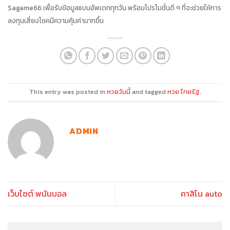
Sagame66 เพื่อรับข้อมูลแบบอัพเดททุกวัน พร้อมโปรโมชั่นดี ๆ ที่จะช่วยให้การ
ลงทุนเสี่ยงโชคมีความคุ้มค่ามากขึ้น
This entry was posted in
หวยวันนี้
and tagged
หวย ไทยรัฐ
.
ADMIN
เว็บไซต์ พนันบอล
คาสิโน auto