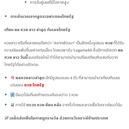
การจับคู่เลขที่มีโอกาสสูง
การคำนวณจากสูตรเฉพาะของไทยรัฐ
เทียบ ผล หวย ลาว ล่าสุด กับเลขไทยรัฐ
หวยลาว หรือที่หลายคนเรียกว่า “สลากพัฒนา” เป็นอีกหนึ่งรูปแบบ
หวย
ที่ได้รับ
ความนิยมเพิ่มขึ้นอย่างต่อเนื่อง โดยเฉพาะใน Sagame66 ซึ่งมีการอัปเดต
ผล
หวย ลาว วันนี้
แบบเรียลไทม์ ทำให้สามารถนำมาเปรียบเทียบกับเลขดังจาก
ไทยรัฐได้อย่างชัดเจน
ผลหวยลาวล่าสุด
มักมีรูปแบบเลข 4 ตัว ที่สามารถนำมาเทียบกับเลข
เด่นของ
หวย ไทยรัฐ
มีแนวโน้มที่เลขท้ายตรงกันระหว่าง 2 หวย
การใช้
ตรวจ หวย ย้อน หลัง
จากทั้งไทยและลาวเพื่อวิเคราะห์แนวโน้ม
เคล็ดลับเพิ่มโอกาสถูกรางวัล ด้วยการวิเคราะห์ข้ามประเทศ