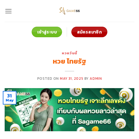
Skip
to
content
เข้าสู่ระบบ
สมัครสมาชิก
หวยวันนี้
หวย ไทยรัฐ
POSTED ON
MAY 31, 2025
BY
ADMIN
31
May