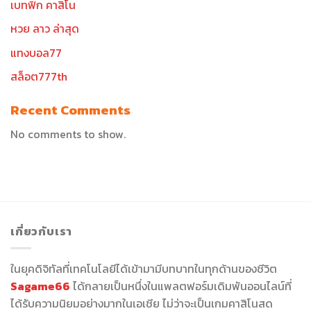
เบทฟิก คาสิโน
หวย ลาว ล่าสุด
แทงบอล77
สล็อต777th
Recent Comments
No comments to show.
เกี่ยวกับเรา
ในยุคดิจิทัลที่เทคโนโลยีได้เข้ามามีบทบาทในทุกด้านของชีวิต
Sagame66
ได้กลายเป็นหนึ่งในแพลตฟอร์มเดิมพันออนไลน์ที่
ได้รับความนิยมอย่างมากในเอเชีย ไม่ว่าจะเป็นเกมคาสิโนสด