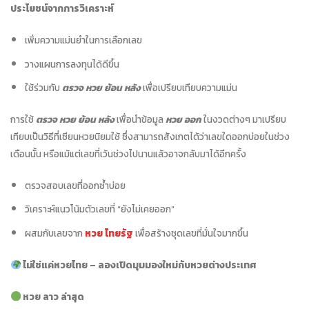
ประโยชน์จากการวิเคราะห์
เพิ่มความแม่นยำในการเลือกเลข
วางแผนการลงทุนได้ดีขึ้น
ใช้ร่วมกับ
ตรวจ หวย ย้อน หลัง
เพื่อเปรียบเทียบความแม่น
การใช้
ตรวจ หวย ย้อน หลัง
เพื่อนำข้อมูล
หวย ออก
ในงวดต่างๆ มาเปรียบ
เทียบเป็นวิธีที่เซียนหวยนิยมใช้ ซึ่งสามารถสังเกตได้ว่าเลขใดออกบ่อยในช่วง
เดือนนั้น หรือแม้แต่เลขที่เว้นช่วงไปนานแล้วอาจกลับมาได้อีกครั้ง
ตรวจสอบเลขที่ออกซ้ำบ่อย
วิเคราะห์แนวโน้มตัวเลขที่ “ยังไม่เคยออก”
ผสมกับเลขจาก
หวย ไทยรัฐ
เพื่อสร้างชุดเลขที่มั่นใจมากขึ้น
ไม่ใช่แค่หวยไทย – ลองเปิดมุมมองใหม่กับหวยต่างประเทศ
หวย ลาว ล่าสุด