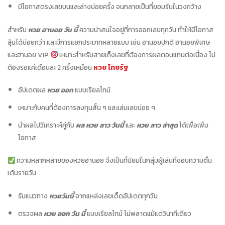
มีโอกาสตรงเลขบนและล่างบ่อยครั้ง จนกลายเป็นที่ยอมรับในวงกว้าง
สำหรับ
หวย ฮานอย วัน นี้
ความน่าสนใจอยู่ที่การออกเลขทุกวัน ทำให้มีโอกาส
ลุ้นได้บ่อยกว่า และมีการแยกประเภทหลายแบบ เช่น ฮานอยปกติ ฮานอยพิเศษ
และฮานอย VIP
เหมาะสำหรับสายเก็งเลขที่ต้องการผลตอบแทนต่อเนื่อง ไม่
ต้องรอแค่เดือนละ 2 ครั้งเหมือน
หวย ไทยรัฐ
อัปเดตผล
หวย ออก
แบบเรียลไทม์
เหมาะกับคนที่ต้องการลงทุนสั้น ๆ และเล่นเลขบ่อย ๆ
นำผลไปวิเคราะห์คู่กับ
ผล หวย ลาว วันนี้
และ
หวย ลาว ล่าสุด
ได้เพื่อเพิ่ม
โอกาส
ความหลากหลายของหวยฮานอย จึงเป็นที่นิยมในกลุ่มผู้เล่นที่ชอบความตื่น
เต้นรายวัน
รับแนวทาง
หวยวันนี้
จากแหล่งเลขเด็ดอัปเดตทุกวัน
ตรวจผล
หวย ออก วัน นี้
แบบเรียลไทม์ ไม่พลาดแม้แต่วินาทีเดียว