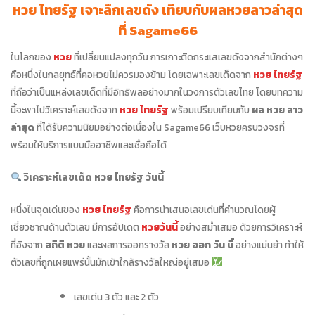
หวย ไทยรัฐ เจาะลึกเลขดัง เทียบกับผลหวยลาวล่าสุด
ที่ Sagame66
ในโลกของ
หวย
ที่เปลี่ยนแปลงทุกวัน การเกาะติดกระแสเลขดังจากสำนักต่างๆ
คือหนึ่งในกลยุทธ์ที่คอหวยไม่ควรมองข้าม โดยเฉพาะเลขเด็ดจาก
หวย ไทยรัฐ
ที่ถือว่าเป็นแหล่งเลขเด็ดที่มีอิทธิพลอย่างมากในวงการตัวเลขไทย โดยบทความ
นี้จะพาไปวิเคราะห์เลขดังจาก
หวย ไทยรัฐ
พร้อมเปรียบเทียบกับ
ผล หวย ลาว
ล่าสุด
ที่ได้รับความนิยมอย่างต่อเนื่องใน Sagame66 เว็บหวยครบวงจรที่
พร้อมให้บริการแบบมืออาชีพและเชื่อถือได้
วิเคราะห์เลขเด็ด หวย ไทยรัฐ วันนี้
หนึ่งในจุดเด่นของ
หวย ไทยรัฐ
คือการนำเสนอเลขเด่นที่คำนวณโดยผู้
เชี่ยวชาญด้านตัวเลข มีการอัปเดต
หวยวันนี้
อย่างสม่ำเสมอ ด้วยการวิเคราะห์
ที่อิงจาก
สถิติ หวย
และผลการออกรางวัล
หวย ออก วัน นี้
อย่างแม่นยำ ทำให้
ตัวเลขที่ถูกเผยแพร่นั้นมักเข้าใกล้รางวัลใหญ่อยู่เสมอ
เลขเด่น 3 ตัว และ 2 ตัว