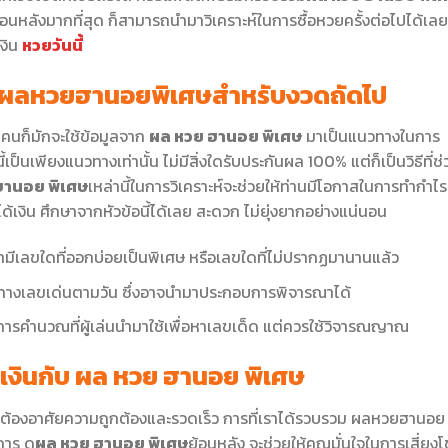
้อนหลังมากที่สุด ก็สามารถนำมาวิเคราะห์ในการซื้อหวยครั้งต่อไปได้เลย
เงิน
หวยวันนี้
ห์ผลหวยฮานอยพิเศษสำหรับงวดถัดไป
ยคนก็มักจะใช้ข้อมูลจาก
ผล หวย ฮานอย พิเศษ
มาเป็นแนวทางในการ
เป็นเพียงแนวทางเท่านั้น ไม่มีสิ่งใดรับประกันผล 100% แต่ก็เป็นวิธีที่ช
ฮานอย พิเศษ
เหล่านี้ในการวิเคราะห์จะช่วยให้ท่านมีโอกาสในการทำกำไร
ด้เงิน ศึกษาจากหัวข้อนี้ได้เลย สะดวก ไม่ยุ่งยากอย่างแน่นอน
ามีเลขใดที่ออกบ่อยเป็นพิเศษ หรือเลขใดที่ไม่ปรากฏมานานแล้ว
ทางเลขเด่นตามวัน ซึ่งอาจนำมาประกอบการพิจารณาได้
ารคำนวณที่ผู้เล่นนำมาใช้เพื่อหาเลขเด็ด แต่ควรใช้วิจารณญาณ
ด้เงินกับ ผล หวย ฮานอย พิเศษ
งที่ต้องอาศัยความถูกต้องและรวดเร็ว การที่เราได้รวบรวม ผลหวยฮานอย
าร ดู
ผล หวย ฮานอย พิเศษ
ย้อนหลัง จะช่วยให้คุณมั่นใจในการเสี่ยง