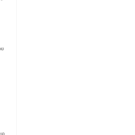
่วย
โชค