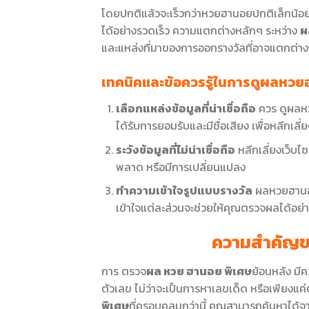
โดยปกติแล้วจะเร็วกว่าหวยฮานอยปกติเล็กน้อย ท
ได้อย่างรวดเร็ว ความแตกต่างหลักๆ ระหว่าง
ผ
และแหล่งที่มาของการออกรางวัลที่อาจแตกต่างก
เทคนิคและข้อควรรู้ในการดูผลหว
เลือกแหล่งข้อมูลที่น่าเชื่อถือ
ควร ดูผลหว
ได้รับการยอมรับและมีชื่อเสียง เพื่อหลีกเลี่
ระวังข้อมูลที่ไม่น่าเชื่อถือ
หลีกเลี่ยงเว็บไซ
พลาด หรือมีการเปลี่ยนแปลง
ทำความเข้าใจรูปแบบรางวัล
ผลหวยฮานอยพ
เข้าใจแต่ละส่วนจะช่วยให้คุณตรวจผลได้อย่
ความสำคัญ
การ ตรวจ
ผล หวย ฮานอย พิเศษ
ย้อนหลัง มีค
ตัวเลข ไม่ว่าจะเป็นการหาเลขเด็ด หรือเพียง
พิเศษ
ที่ครอบคลุมกว่านี้ คุณสามารถค้นหาได้จา