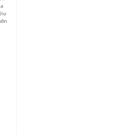
ผล
่าง
ชิก