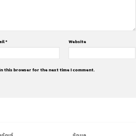
ail
*
Website
in this browser for the next time I comment.
ตภัณฑ์
ข้อมูล