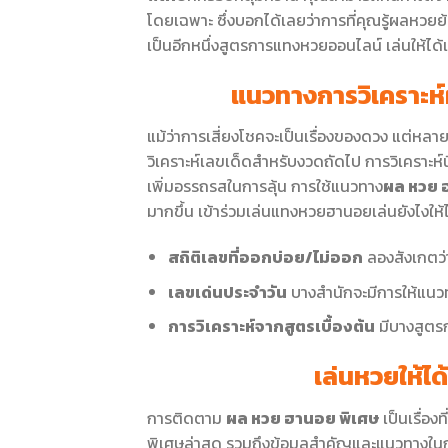
โดยเฉพาะ ซึ่งบอกได้เลยว่าการที่คุณรู้ผลหวยย
เป็นอีกหนึ่งสูตรการแทงหวยออนไลน์ เล่นให้ได้
แนวทางการวิเคราะ
แม้ว่าการเสี่ยงโชคจะเป็นเรื่องของดวง แต่หลา
วิเคราะห์เลขเด็ดสำหรับงวดถัดไป การวิเคราะห์นี้
เพิ่มอรรถรสในการลุ้น การใช้แนวทาง
ผล หวย 
มากขึ้น เข้าร่วมเล่นแทงหวยฮานอยเล่นยังไงให้ไ
สถิติเลขที่ออกบ่อย/ไม่ออก
ลองสังเกตว่
เลขเด่นประจำวัน
บางสำนักจะมีการให้แนว
การวิเคราะห์จากสูตรเบื้องต้น
มีบางสูตรก
เล่นหวยให้ไ
การติดตาม
ผล หวย ฮานอย พิเศษ
เป็นเรื่อ
พิเศษล่าสุด รวมถึงข้อมูลสำคัญและแนวทางในก