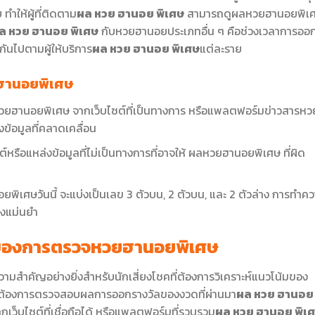
ำให้ผู้ที่ติดตาม
ผล หวย ฮานอย พิเศษ
สามารถดูผลหวยฮานอยพิเ
ล หวย ฮานอย พิเศษ
กับหวยฮานอยประเภทอื่น ๆ คือช่วงเวลาการออ
ันไปตามผู้ให้บริการ
ผล หวย ฮานอย พิเศษ
แต่ละราย
ยฮานอยพิเศษ
ยฮานอยพิเศษ จากเว็บไซต์ที่เป็นทางการ หรือแพลตฟอร์มข่าวสารหวย
ยงข้อมูลที่คลาดเคลื่อน
ต์หรือแหล่งข้อมูลที่ไม่เป็นทางการที่อาจให้ ผลหวยฮานอยพิเศษ ที่ผิด
ิเศษวันนี้ จะแบ่งเป็นเลข 3 ตัวบน, 2 ตัวบน, และ 2 ตัวล่าง การทำค
างแม่นยำ
ของการตรวจหวยฮานอยพิเศษ
วามสำคัญอย่างยิ่งสำหรับนักเสี่ยงโชคที่ต้องการวิเคราะห์แนวโน้มของ
แค่ต้องการตรวจสอบผลการออกรางวัลของงวดที่ผ่านมา
ผล หวย ฮานอย
กเว็บไซต์ที่เชื่อถือได้ หรือแพลตฟอร์มที่รวบรวม
ผล หวย ฮานอย พิเ