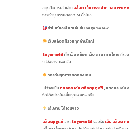
สนุกกับการเล่นผ่าน
สล็อต เว็บ ตรง ฝาก ถอน true wall
การทำธุรกรรมตลอด 24 ชั่วโมง
ทำไมต้องเลือกเล่นกับ Sagame66?
เว็บสล็อตที่รวมทุกค่ายใหญ่
Sagame66
คือ
เว็บ สล็อต เว็บ ตรง ค่าย ใหญ่
ที่รว
ๆ ไว้อย่างครบครัน
รองรับทุกการทดลองเล่น
ไม่ว่าจะเป็น
ทดลอง เล่น สล็อตpg ฟรี
,
ทดลอง เล่น สล
ถึงได้อย่างไหลลื่นทุกแพลตฟอร์ม
เริ่มง่าย ได้เงินจริง
สล็อตpgแท้
จาก
Sagame66
รองรับ
เว็บ สล็อต ท
สล็อต เว็บตรง 100
เล่นได้แบบไม่ผ่านเอเย่นต์ พร้อมกา