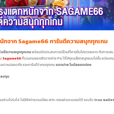
นักจาก Sagame66 การันตีความสนุกทุกเกม
ันตีความสนุกทุกเกม
พร้อมเปิดประสบการณ์ใหม่ที่สายปั่นไม่ควรพลาด กับการเล่น
าง
Sagame66
ที่รวมเกมยอดฮิตจากค่าย PG ไว้ให้คุณเลือกสนุกแบบไม่อั้น แต่ละเกม
เรื่องความปลอดภัย และการันตีว่าเกมทุกเกม
แตกง่าย โบนัสออกบ่อย
าลงทุน
ารอย่างโปร่งใส ไม่มีหักค่าธรรมเนียม ฝาก-ถอนผ่านระบบออโต้ รองรับ
true walle