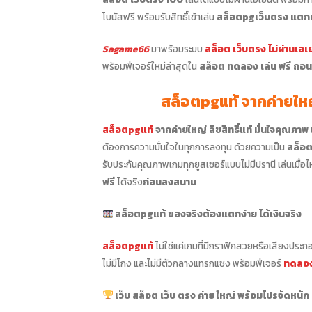
โบนัสฟรี พร้อมรับสิทธิ์เข้าเล่น
สล็อตpgเว็บตรง แตก
Sagame66
มาพร้อมระบบ
สล็อต เว็บตรง ไม่ผ่านเอเย่น
พร้อมฟีเจอร์ใหม่ล่าสุดใน
สล็อต ทดลอง เล่น ฟรี ถอน 
สล็อตpgแท้ จากค่ายใหญ่
สล็อตpgแท้
จากค่ายใหญ่ ลิขสิทธิ์แท้ มั่นใจคุณภา
ต้องการความมั่นใจในทุกการลงทุน ด้วยความเป็น
สล็อ
รับประกันคุณภาพเกมทุกยูสเซอร์แบบไม่มีปรานี เล่นเมื่อ
ฟรี
ได้จริง
ก่อนลงสนาม
สล็อตpgแท้ ของจริงต้องแตกง่าย ได้เงินจริง
สล็อตpgแท้
ไม่ใช่แค่เกมที่มีกราฟิกสวยหรือเสียงประกอ
ไม่มีโกง และไม่มีตัวกลางแทรกแซง พร้อมฟีเจอร์
ทดลอง 
เว็บ สล็อต เว็บ ตรง ค่าย ใหญ่ พร้อมโปรจัดหนัก