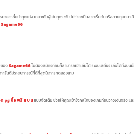
นาคารชั้นนำทุกแห่ง เหมาะกับผู้เล่นทุกระดับ ไม่ว่าจะเป็นสายเริ่มต้นหรือสายทุนหนา อ
์
Sagame66
บบของ
Sagame66
ไม่ต้องสมัครก่อนก็สามารถเข้าเล่นได้ ระบบเสถียร เล่นได้ทั้งบนมื
การันตีประสบการณ์ที่ดีที่สุดในการทดลองเกม
 pg ซื้อ ฟรี ส ปิ น
แบบจัดเต็ม ช่วยให้คุณเข้าใจกลไกของเกมก่อนวางเงินจริง แล