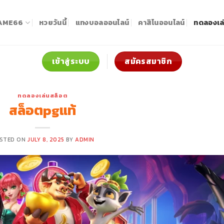
AME66
หวยวันนี้
แทงบอลออนไลน์
คาสิโนออนไลน์
ทดลองเล
เข้าสู่ระบบ
สมัครสมาชิก
ทดลองเล่นสล็อต
สล็อตpgแท้
STED ON
JULY 8, 2025
BY
ADMIN