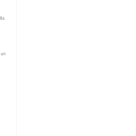
ริง
ๆ มา