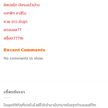
อีสปอร์ต มีเกมอะไรบ้าง
เบทฟิก คาสิโน
หวย ลาว ล่าสุด
แทงบอล77
สล็อต777th
Recent Comments
No comments to show.
เกี่ยวกับเรา
ในยุคดิจิทัลที่เทคโนโลยีได้เข้ามามีบทบาทในทุกด้านของชีวิต