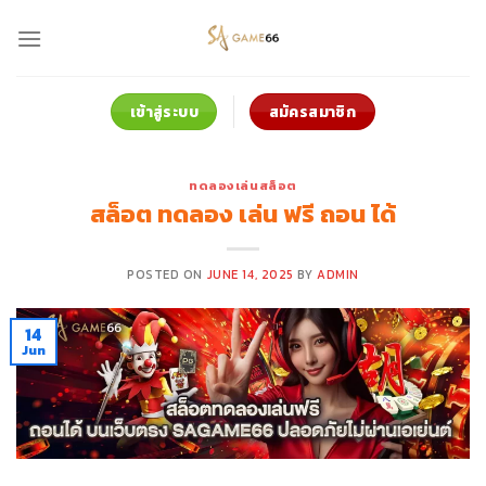
Skip
to
content
เข้าสู่ระบบ
สมัครสมาชิก
ทดลองเล่นสล็อต
สล็อต ทดลอง เล่น ฟรี ถอน ได้
POSTED ON
JUNE 14, 2025
BY
ADMIN
14
Jun