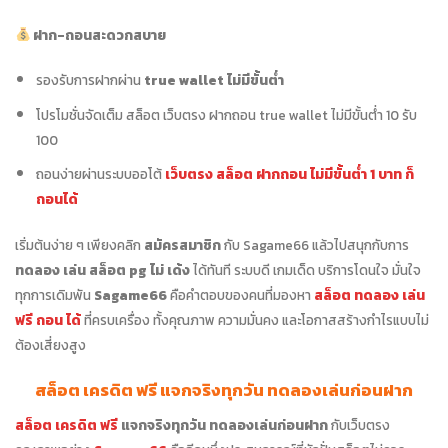
ฝาก-ถอนสะดวกสบาย
รองรับการฝากผ่าน
true wallet ไม่มีขั้นต่ำ
โปรโมชั่นจัดเต็ม สล็อต เว็บตรง ฝากถอน true wallet ไม่มีขั้นต่ํา 10 รับ
100
ถอนง่ายผ่านระบบออโต้
เว็บตรง สล็อต ฝากถอน ไม่มีขั้นต่ำ 1 บาท ก็
ถอนได้
เริ่มต้นง่าย ๆ เพียงคลิก
สมัครสมาชิก
กับ Sagame66 แล้วไปสนุกกับการ
ทดลอง เล่น สล็อต pg ไม่ เด้ง
ได้ทันที ระบบดี เกมเด็ด บริการโดนใจ มั่นใจ
ทุกการเดิมพัน
Sagame66
คือคำตอบของคนที่มองหา
สล็อต ทดลอง เล่น
ฟรี ถอน ได้
ที่ครบเครื่อง ทั้งคุณภาพ ความมั่นคง และโอกาสสร้างกำไรแบบไม่
ต้องเสี่ยงสูง
สล็อต เครดิต ฟรี แจกจริงทุกวัน ทดลองเล่นก่อนฝาก
สล็อต เครดิต ฟรี
แจกจริงทุกวัน ทดลองเล่นก่อนฝาก
กับเว็บตรง