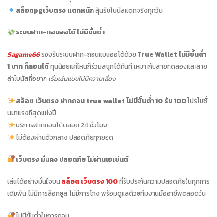
สล็อตpgเว็บตรง แตกหนัก
ลุ้นรับโบนัสแตกจริงทุกวัน
ระบบฝาก-ถอนออโต้ ไม่มีขั้นต่ำ
Sagame66
รองรับระบบฝาก-ถอนแบบออโต้ด้วย
True Wallet ไม่มีขั้นต่ำ
1 บาท ก็ถอนได้
ทุนน้อยแค่ไหนก็ร่วมสนุกได้ทันที เหมาะกับสายทดลองและสาย
ล่าโบนัสที่อยาก
เริ่มเล่นแบบไม่มีความเสี่ยง
สล็อต เว็บตรง ฝากถอน true wallet ไม่มีขั้นต่ํา 10 รับ 100
โปรโมชั่
นมาแรงที่สุดแห่งปี
บริการฝากถอนได้ตลอด 24 ชั่วโมง
ไม่ต้องผ่านตัวกลาง ปลอดภัยทุกยอด
เว็บตรง มั่นคง ปลอดภัย ไม่ผ่านเอเย่นต์
เล่นได้อย่างมั่นใจบน
สล็อต เว็บตรง 100
ที่รับประกันความปลอดภัยในทุกการ
เดิมพัน ไม่มีการล็อกยูส ไม่มีการโกง พร้อมดูแลด้วยทีมงานมืออาชีพตลอดวัน
ไม่มีขั้นต่ำในการถอน