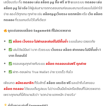
เสมือนจริง ทั้ง
ทดลอง เล่น สล็อต pg ซื้อ ฟรี ส ปิ น
และระบบ
ทดลอง เล่น
สล็อต pg ไม่ เด้ง
ให้ผู้เล่นสามารถทดสอบเกมก่อนลงสนามจริงแบบไม่มีค่าใช้
จ่าย ลองได้ทุกเกม ทุกค่าย เช่น
สล็อตpgเว็บตรง แตกหนัก
หรือ
เว็บ สล็อต
ทดลอง
ที่รวมเกมดังไว้ในที่เดียว!
จุดเด่นของสล็อต Sagame66 ที่ไม่ควรพลาด
สล็อต เว็บตรง ไม่ผ่านเอเย่นต์ไม่มีขั้นต่ำ
ระบบมั่นคง ปลอดภัย
เล่นได้แม้มีแค่ 1 บาท ด้วยระบบ
เว็บตรง สล็อต ฝากถอน ไม่มีขั้นต่ำ 1
บาท ก็ถอนได้
ครอบคลุมทุกค่ายกับระบบ
สล็อต ทดลองเล่นฟรี ทุกค่าย
ฝาก-ถอนผ่าน True Wallet ง่าย รวดเร็ว ทันใจ
เพียงกด
สมัครสมาชิก
ก็รับสิทธิ์
สล็อต เครดิต ฟรี
และเข้าถึงโลกของ
สล็อต ทดลอง
ได้แบบเต็มรูปแบบ ไม่ว่าจะเป็นมือใหม่หรือเซียนก็ไม่ควรพลาด
เพราะทุกเกมที่นี่คัดมาแล้วว่า “แตกง่าย แตกหนัก จ่ายจริง”
ทำไมควรเล่นที่ Sagame66?