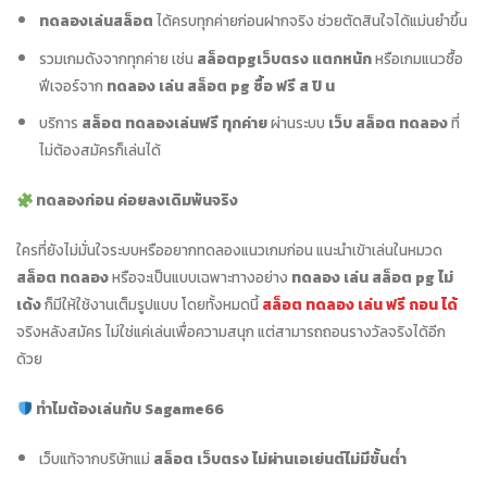
ทดลองเล่นสล็อต
ได้ครบทุกค่ายก่อนฝากจริง ช่วยตัดสินใจได้แม่นยำขึ้น
รวมเกมดังจากทุกค่าย เช่น
สล็อตpgเว็บตรง แตกหนัก
หรือเกมแนวซื้อ
ฟีเจอร์จาก
ทดลอง เล่น สล็อต pg ซื้อ ฟรี ส ปิ น
บริการ
สล็อต ทดลองเล่นฟรี ทุกค่าย
ผ่านระบบ
เว็บ สล็อต ทดลอง
ที่
ไม่ต้องสมัครก็เล่นได้
ทดลองก่อน ค่อยลงเดิมพันจริง
ใครที่ยังไม่มั่นใจระบบหรืออยากทดลองแนวเกมก่อน แนะนำเข้าเล่นในหมวด
สล็อต ทดลอง
หรือจะเป็นแบบเฉพาะทางอย่าง
ทดลอง เล่น สล็อต pg ไม่
เด้ง
ก็มีให้ใช้งานเต็มรูปแบบ โดยทั้งหมดนี้
สล็อต ทดลอง เล่น ฟรี ถอน ได้
จริงหลังสมัคร ไม่ใช่แค่เล่นเพื่อความสนุก แต่สามารถถอนรางวัลจริงได้อีก
ด้วย
ทำไมต้องเล่นกับ Sagame66
เว็บแท้จากบริษัทแม่
สล็อต เว็บตรง ไม่ผ่านเอเย่นต์ไม่มีขั้นต่ำ