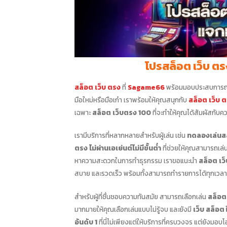
โปรสล็อต เว็บ ต
สล็อต เว็บ ตรง
ที่
Sagame66
พร้อมมอบประสบการณ์ก
มือใหม่หรือมือเก๋า เราพร้อมให้คุณสนุกกับ
สล็อต เว็บ 
เฉพาะ
สล็อต เว็บตรง 100
ที่จะทำให้คุณได้สัมผัสกับค
เรามีบริการที่หลากหลายสำหรับผู้เล่น เช่น
ทดลองเล่นส
ตรง ไม่ผ่านเอเย่นต์ไม่มีขั้นต่ำ
ที่ช่วยให้คุณสามารถเล
หาความสะดวกในการทำธุรกรรม เราขอแนะนำ
สล็อต เว็
สบาย และรวดเร็ว พร้อมทั้งสามารถทำรายการได้ทุกเวลา
สำหรับผู้ที่ชื่นชอบความทันสมัย สามารถเลือกเล่น
สล็อต
มากมายให้คุณเลือกเล่นแบบไม่รู้จบ และยังมี
เว็บ สล็อต 
อันดับ 1
ที่นี่ไม่เพียงแต่ให้บริการที่ครบวงจร แต่ยังม