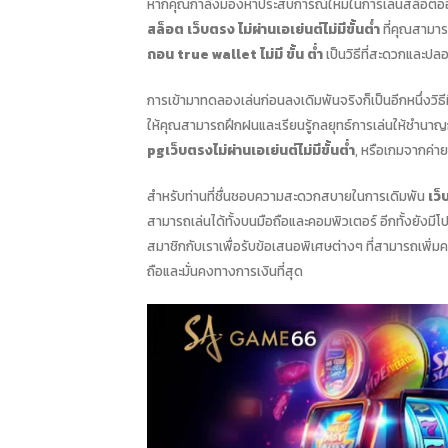
หากคุณกำลังมองหาประสบการณ์ใหม่ในการเล่นสล็อตออนไลน์
สล็อต เว็บตรง ไม่ผ่านเอเย่นต์ไม่มีขั้นต่ำ
ที่คุณสามาร
ถอน true wallet ไม่มี ขั้น ต่ํา
เป็นวิธีที่สะดวกและปลอ
การเข้ามาทดลองเล่นก่อนลงเดิมพันจริงก็เป็นอีกหนึ่งวิ
ให้คุณสามารถฝึกฝนและเรียนรู้กลยุทธ์การเล่นให้ชำนาญ
pgเว็บตรงไม่ผ่านเอเย่นต์ไม่มีขั้นต่ํา
, หรือเกมจากค่าย
สำหรับท่านที่ชื่นชอบความสะดวกสบายในการเดิมพัน
เว็
สามารถเล่นได้ทั้งบนมือถือและคอมพิวเตอร์ อีกทั้งยังมี
สมาชิกกับเราเพื่อรับข้อเสนอพิเศษต่างๆ ที่สามารถเพิ่ม
ถือและมั่นคงทางการเงินที่สุด