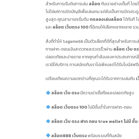
สำหรับการเริ่มต้นการเล่น
สล็อต
กับเราอย่างเต็มที่ โด
ไม่ใช่แค่การเปิดบัญชีเพื่อเล่นเกม แต่ยังเป็นการเปิดประตู
สูงสุด คุณสามารถเริ่มต้น
ทดลองเล่นสล็อต
ได้ทันที 
และ
สล็อต เว็บตรง 100
ที่มีเกมให้เลือกหลากหลาย รว
สิ่งที่ทำให้ Sagame66 เป็นตัวเลือกที่ดีที่สุดสำหรับการเ
การฝาก-ถอนเงินสะดวกและรวดเร็วผ่าน
สล็อต เว็บ ตร
ปลอดภัยและง่ายดาย หากคุณกำลังมองหาประสบการณ์ใ
เรามีให้บริการ การสมัครกับเราไม่เพียงแต่ได้รับโบนัสฟรีท
เปรียบเทียบความแตกต่างที่คุณจะได้รับจากการเล่นกับ
เ
สล็อต เว็บ ตรง
มีความน่าเชื่อถือและปลอดภัยสูง
สล็อต เว็บตรง 100
ไม่มีขั้นต่ำในการฝาก-ถอน
สล็อต เว็บ ตรง ฝาก ถอน true wallet ไม่มี ขั้น ต
สล็อต888 เว็บตรง
พร้อมระบบที่ทันสมัย