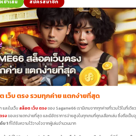
เข้าเล่น
สมัครสมาชิก
เว็บ ตรง รวมทุกค่าย แตกง่ายที่สุด
ก และในเว็บ
สล็อต เว็บ ตรง
ของ Sagame66 เรามีเกมจากทุกค่ายที่รวมไว้ในที่เดียว 
 ตรง
ของเราแตกง่ายที่สุด และมีอัตราการจ่ายสูงในทุกเกมที่คุณเลือกเล่น ซึ่งถือเป็นจ
ดับ 1
ที่ได้รับความไว้วางใจจากผู้เล่นจำนวนมาก