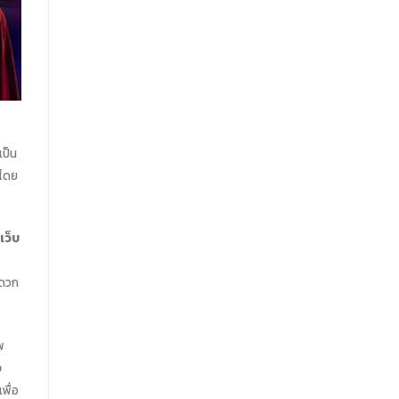
เป็น
 โดย
เว็บ
ะดวก
พ
ง
เพื่อ