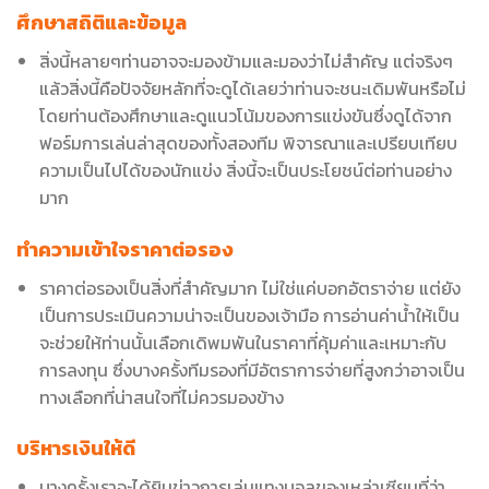
ศึกษาสถิติและข้อมูล
สิ่งนี้หลายๆท่านอาจจะมองข้ามและมองว่าไม่สำคัญ แต่จริงๆ
แล้วสิ่งนี้คือปัจจัยหลักที่จะดูได้เลยว่าท่านจะชนะเดิมพันหรือไม่
โดยท่านต้องศึกษาและดูแนวโน้มของการแข่งขันซึ่งดูได้จาก
ฟอร์มการเล่นล่าสุดของทั้งสองทีม พิจารณาและเปรียบเทียบ
ความเป็นไปได้ของนักแข่ง สิ่งนี้จะเป็นประโยชน์ต่อท่านอย่าง
มาก
ทำความเข้าใจราคาต่อรอง
ราคาต่อรองเป็นสิ่งที่สำคัญมาก ไม่ใช่แค่บอกอัตราจ่าย แต่ยัง
เป็นการประเมินความน่าจะเป็นของเจ้ามือ การอ่านค่าน้ำให้เป็น
จะช่วยให้ท่านนั้นเลือกเดิพมพันในราคาที่คุ้มค่าและเหมาะกับ
การลงทุน ซึ่งบางครั้งทีมรองที่มีอัตราการจ่ายที่สูงกว่าอาจเป็น
ทางเลือกที่น่าสนใจที่ไม่ควรมองข้าง
บริหารเงินให้ดี
บางครั้งเราจะได้ยินข่าวการเล่นแทงบอลของเหล่าเซียนที่ว่า