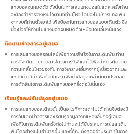
แทงบอลจนหมดตัว ดังนั้นในการเล่นแทงบอลในแต่ละครั้งท่าน
จะต้องทำการวางเงินไว้ตามที่ท่านไหว โดยจะไม่มีการแทงเพิ่ม
จากงบที่ท่านตั้งเอาไว้ เพื่อป้องกันการแทงบอลแบบเดินตัว ซึ่ง
นี่จะช่วยให้ท่านไม่แทงบอลจนหมดตัวเหมือนคนอื่นๆนั้นเอง
ติดตามข่าวสารอยู่เสมอ
การเล่นแทงบอลออนไลน์เพื่อความสำเร็จในการเดิมพัน ท่าน
ควรที่จะติดตามข่าวสารในวงการกีฬาเอาไว้เพื่อทำการติดตาม
ความเคลื่อนไหวของทีม การวิเคราะห์อื่นๆจากผู้เชี่ยวชาญและ
แหล่งข่าวที่น่าเชื่อถือนั้นเอง เพื่อนำข้อมูลเหล่านั้นมาประกอบ
การตัดสินใจการเดิมพันแทงบอลครั้งต่อไปนั้นเอง
เรียนรู้และปรับปรุงอยู่เสมอ
การเล่นแทงบอลเดี่ยวนั้นเป็นอะไรที่คาดเดาไม่ได้ ท่านจึงต้องมี
การอัปเดตข่าวสารและเรียนรู้ข้อมูลจากแหล่งอื่นๆอยู่เสมอ
เพื่อที่ในการเดิมพันครั้งต่อไปท่านจะได้มีประสบการณ์และเดิม
พันได้อย่างแม่นยำมากขึ้น และที่คัญ ตั้งสติอย่าประมาทในการ