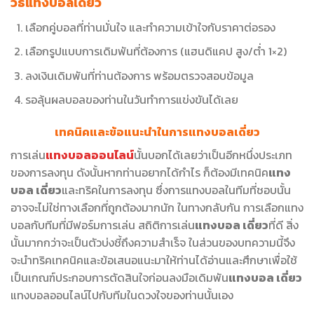
วิธีแทงบอลเดี่ยว
เลือกคู่บอลที่ท่านมั่นใจ และทำความเข้าใจกับราคาต่อรอง
เลือกรูปแบบการเดิมพันที่ต้องการ (แฮนดิแคป สูง/ต่ำ 1×2)
ลงเงินเดิมพันที่ท่านต้องการ พร้อมตรวจสอบข้อมูล
รอลุ้นผลบอลของท่านในวันทำการแข่งขันได้เลย
เทคนิคและข้อแนะนำในการแทงบอลเดี่ยว
การเล่น
แทงบอลออนไลน์
นั้นบอกได้เลยว่าเป็นอีกหนึ่งประเภท
ของการลงทุน ดังนั้นหากท่านอยากได้กำไร ก็ต้องมีเทคนิค
แทง
บอล เดี่ยว
และทริคในการลงทุน ซึ่งการแทงบอลในทีมที่ชอบนั้น
อาจจะไม่ใช่ทางเลือกที่ถูกต้องมากนัก ในทางกลับกัน การเลือกแทง
บอลกับทีมที่มีฟอร์มการเล่น สถิติการเล่น
แทงบอล เดี่ยว
ที่ดี สิ่ง
นั้นมากกว่าจะเป็นตัวบ่งชี้ถึงความสำเร็จ ในส่วนของบทความนี้จึง
จะนำทริคเทคนิคและข้อเสนอแนะมาให้ท่านได้อ่านและศึกษาเพื่อใช้
เป็นเกณฑ์ประกอบการตัดสินใจก่อนลงมือเดิมพัน
แทงบอล เดี่ยว
แทงบอลออนไลน์ไปกับทีมในดวงใจของท่านนั้นเอง