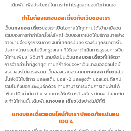
เดิมพัน เพื่อประโยชน์ในการทำกำไรสูงสุดของตัวท่านเอง
ทำไมต้องแทงบอลเดี่ยวกับเว็บของเรา
เว็บ
แทงบอล เดี่ยว
ของเราเปิดโอกาสให้ทุกท่านได้เข้ามามีส่วน
ร่วมของการทำกำไรครั้งยิ่งใหญ่ เว็บของเราเปิดให้บริการมาอย่าง
ยาวนานจึงมีธุรกรรมการเงินที่เสถียรมั่นคง รองรับทุกธนาคารใน
ประเทศไทย รวมไปถึงทรูวอเลท ที่ใช้เวลาดำเนินการธุรรมการเงิน
ให้ท่านเพียง 15 วินาที แถมยังเป็นเว็บ
แทงบอล เดี่ยว
ที่ให้อัตรา
การจ่ายค่าน้ำที่สูงที่สุด ท่านที่กำลังมองหาเว็บแทงบอลออนไลน์
ครบวงจรไม่ควรพลาด เว็บของเรานอกจาก
แทงบอล เดี่ยว
แล้ว
นั้นยังมีให้บริการ บอลสเต็ป บอล1×2 บอลสูงต่ำ บอลแฮนดิแคป
รวมไปถึงบอลเตะมุมอีกด้วย ท่านสามารถเริ่มต้นการเดิมพันได้
เพียง 10 เท่านั้น ด้วยระบบการให้บริการที่เสถียร มั่นคง ปลอดภัย
จะทำให้ท่านนั้นเดิมพัน
แทงบอล เดี่ยว
ได้อย่างไม่มีที่ติ
แทงบอลเดี่ยวออนไลน์กับเรา ปลอดภัยแน่นอน
100%