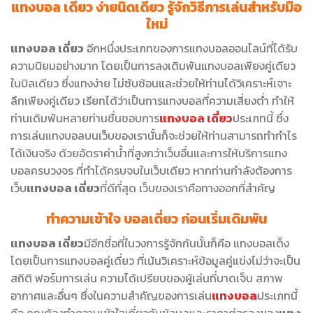
แทงบอล เดี่ยว ง่ายนิดเดียว รู้จักวิธีการเล่นสำหรับมือ
ใหม่
แทงบอล เดี่ยว
อีกหนึ่งประเภทของการแทงบอลออนไลน์ที่ได้รับ
ความนิยมอย่างมาก โดยเป็นการลงเดิมพันแทงบอลเพียงคู่เดียว
ในบิลเดียว ซึ่งแทงง่าย ไม่ซับซ้อนและช่วยให้ท่านได้วิเคราะห์เจาะ
ลึกเพียงคู่เดียว เรียกได้ว่าเป็นการแทงบอลที่ความเสี่ยงต่ำ ทำให้
ท่านเดิมพันหลายท่านชื่นชอบการ
แทงบอล เดี่ยว
ประเภทนี้ ซึ่ง
การเล่นแทงบอลบนเว็บของเรานั้นก็จะช่วยให้ท่านสามารถทำกำไร
ได้เงินจริง ด้วยอัตราค่าน้ำที่สูงกว่าเว็บอื่นและการให้บริการแทง
บอลครบวงจร ที่ทำได้ครบจบในเว็บเดียว หากท่านกำลังต้องการ
เว็บ
แทงบอล เดี่ยว
ที่ดีที่สุด เว็บของเราคือทางออกที่สำคัญ
ทำความเข้าใจ บอลเดี่ยว ก่อนเริ่มเดิมพัน
แทงบอล เดี่ยว
มีอีกชื่อที่ในวงการรู้จักกันนั้นก็คือ แทงบอลเต็ง
โดยเป็นการแทงบอลคู่เดี่ยว ที่เน้นวิเคราะห์ข้อมูลคู่แข่งไม่ว่าจะเป็น
สถิติ ฟอร์มการเล่น ความได้เปรียบของผู้เล่นที่บาดเจ็บ สภาพ
อากาศและอื่นๆ ซึ่งในความสำคัญของการเล่น
แทงบอล
ประเภทนี้
คือ คุณต้องทำความเข้าใจเกี่ยวกับข้อมูลและราคาต่อรองของ
แทง