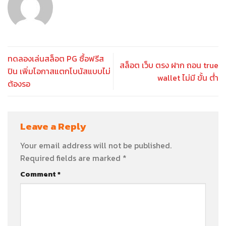
ทดลองเล่นสล็อต PG ซื้อฟรีส
สล็อต เว็บ ตรง ฝาก ถอน true
ปิน เพิ่มโอกาสแตกโบนัสแบบไม่
wallet ไม่มี ขั้น ต่ํา
ต้องรอ
Leave a Reply
Your email address will not be published.
Required fields are marked
*
Comment
*