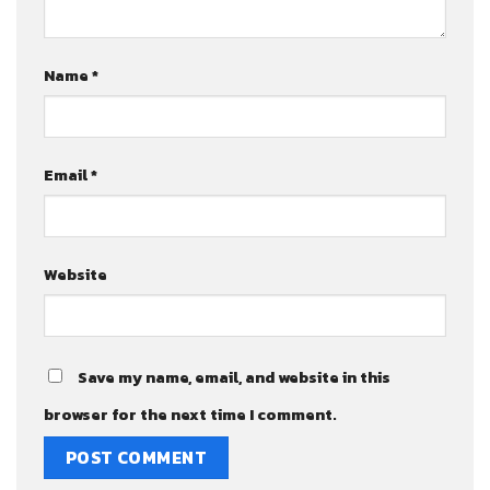
Name
*
Email
*
Website
Save my name, email, and website in this
browser for the next time I comment.