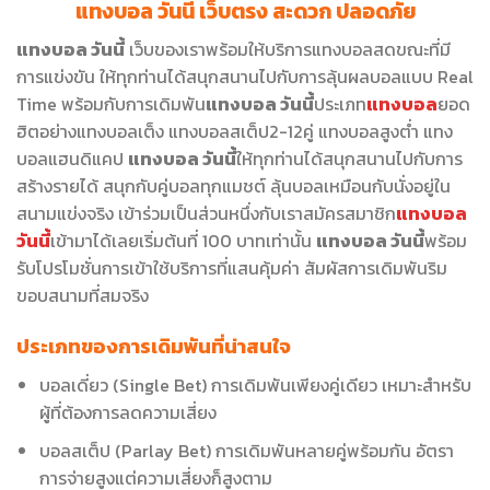
แทงบอล วันนี้ เว็บตรง สะดวก ปลอดภัย
แทงบอล วันนี้
เว็บของเราพร้อมให้บริการแทงบอลสดขณะที่มี
การแข่งขัน ให้ทุกท่านได้สนุกสนานไปกับการลุ้นผลบอลแบบ Real
Time พร้อมกับการเดิมพัน
แทงบอล วันนี้
ประเภท
แทงบอล
ยอด
ฮิตอย่างแทงบอลเต็ง แทงบอลสเต็ป2-12คู่ แทงบอลสูงต่ำ แทง
บอลแฮนดิแคป
แทงบอล วันนี้
ให้ทุกท่านได้สนุกสนานไปกับการ
สร้างรายได้ สนุกกับคู่บอลทุกแมชต์ ลุ้นบอลเหมือนกับนั่งอยู่ใน
สนามแข่งจริง เข้าร่วมเป็นส่วนหนึ่งกับเราสมัครสมาชิก
แทงบอล
วันนี้
เข้ามาได้เลยเริ่มต้นที่ 100 บาทเท่านั้น
แทงบอล วันนี้
พร้อม
รับโปรโมชั่นการเข้าใช้บริการที่แสนคุ้มค่า สัมผัสการเดิมพันริม
ขอบสนามที่สมจริง
ประเภทของการเดิมพันที่น่าสนใจ
บอลเดี่ยว (Single Bet) การเดิมพันเพียงคู่เดียว เหมาะสำหรับ
ผู้ที่ต้องการลดความเสี่ยง
บอลสเต็ป (Parlay Bet) การเดิมพันหลายคู่พร้อมกัน อัตรา
การจ่ายสูงแต่ความเสี่ยงก็สูงตาม