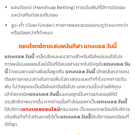
แฮนดิแคป (Handicap Betting) การเดิมพันที่มีการต่อรอง
ระหว่างทีมต่อและทีมรอง
สูง-ต่ำ (Over/Under) การทายผลรวมของประตูว่าจะมากกว่า
หรือน้อยกว่าที่กำหนด
ตอบโจทย์การเล่นพนันกีฬา แทงบอล วันนี้
แทงบอล วันนี้
เคล็ดลับและแนวทางสำหรับมือใหม่และมือโปร
การพนันบอลออนไลน์เป็นที่นิยมอย่างมากในปัจจุบัน
แทงบอล วัน
นี้
โดยเฉพาะอย่างยิ่งเมื่อพูดถึง
แทงบอล วันนี้
นักพนันหลายคน
ต้องการหาแนวทางในการเพิ่มโอกาสชนะและทำกำไรจากการเดิม
พัน ไม่ว่าคุณจะเป็นมือใหม่หรือมือโปร บทความนี้จะช่วยให้คุณ
เข้าใจเทคนิค
แทงบอล วันนี้
และกลยุทธ์ในการแทงบอลให้มี
ประสิทธิภาพมากขึ้น หากท่านนั้นกำลังมองหาเว็บ
แทงบอล วันนี้
ใช้บริการ
แทงบอลออนไลน์
ครบวงจร เว็บของเราพร้อมให้บริการ
เดิมพันทำกำไสร้างรายได้เว็บ
แทงบอล วันนี้
ให้บริการยอดนิยมที่
ดีที่สุด