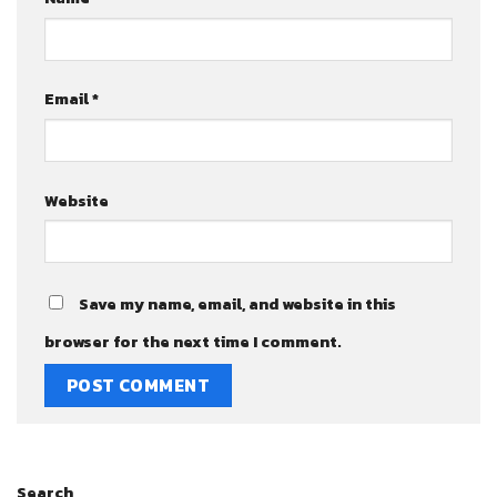
Email
*
Website
Save my name, email, and website in this
browser for the next time I comment.
Search