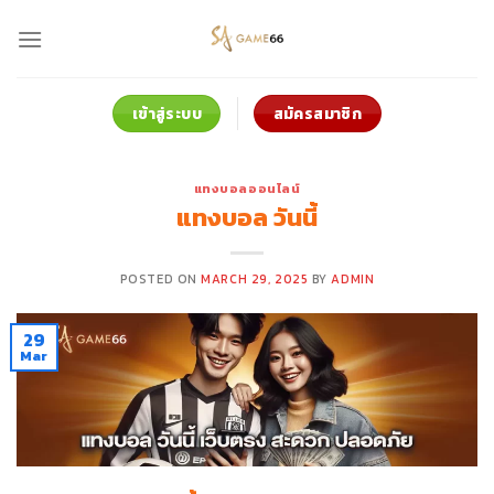
Skip
to
content
เข้าสู่ระบบ
สมัครสมาชิก
แทงบอลออนไลน์
แทงบอล วันนี้
POSTED ON
MARCH 29, 2025
BY
ADMIN
29
Mar