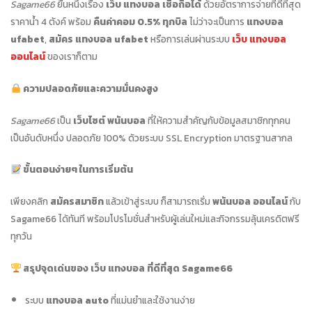
Sagame66
ยืนหนึ่งเรื่อง
เว็บ แทงบอล เชื่อถือได้
ด้วยอัตราการจ่ายที่ดีที่สุด
ราคาน้ำ 4 ตังค์ พร้อม
คืนค่าคอม 0.5% ทุกบิล
ไม่ว่าจะเป็นการ
แทงบอล
ufabet
,
สมัคร แทงบอล ufabet
หรือการเล่นผ่านระบบ
เว็บ แทงบอล
ออนไลน์
ของเราก็ตาม
ความปลอดภัยและความมั่นคงสูง
Sagame66
เป็น
เว็บไซต์ พนันบอล
ที่ให้ความสำคัญกับข้อมูลสมาชิกทุกคน
เป็นอันดับหนึ่ง ปลอดภัย 100% ด้วยระบบ SSL Encryption มาตรฐานสากล
ขั้นตอนง่ายๆ ในการเริ่มต้น
เพียงคลิก
สมัครสมาชิก
แล้วเข้าสู่ระบบ ก็สามารถเริ่ม
พนันบอล ออนไลน์
กับ
Sagame66 ได้ทันที พร้อมโปรโมชั่นสำหรับผู้เล่นใหม่และกิจกรรมลุ้นเครดิตฟรี
ทุกวัน
สรุปจุดเด่นของ เว็บ แทงบอล ที่ดีที่สุด Sagame66
ระบบ
แทงบอล auto
ที่แม่นยำและใช้งานง่าย