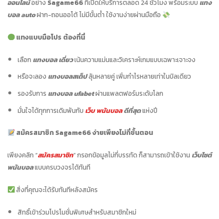
ออนไลน์
อย่าง
Sagame66
ที่เปิดให้บริการตลอด 24 ชั่วโมง พร้อมระบบ
แทง
บอล auto
ฝาก-ถอนออโต้ ไม่มีขั้นต่ำ ใช้งานง่ายผ่านมือถือ
แทงแบบมือโปร ต้องที่นี่
เลือก
แทงบอล เดี่ยว
เน้นความแม่นและวิเคราะห์เกมแบบเฉพาะเจาะจง
หรือจะลอง
แทงบอลสเต็ป
ลุ้นหลายคู่ เพิ่มกำไรหลายเท่าในบิลเดียว
รองรับการ
แทงบอล ufabet
ผ่านแพลตฟอร์มระดับโลก
มั่นใจได้ทุกการเดิมพันกับ
เว็บ พนันบอล
ดีที่สุด
แห่งปี
สมัครสมาชิก Sagame66 ง่ายเพียงไม่กี่ขั้นตอน
เพียงคลิก “
สมัครสมาชิก
” กรอกข้อมูลไม่กี่บรรทัด ก็สามารถเข้าใช้งาน
เว็บไซต์
พนันบอล
แบบครบวงจรได้ทันที
สิ่งที่คุณจะได้รับทันทีหลังสมัคร
สิทธิ์เข้าร่วมโปรโมชั่นพิเศษสำหรับสมาชิกใหม่