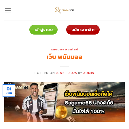
Skip
to
content
เข้าสู่ระบบ
สมัครสมาชิก
แทงบอลออนไลน์
เว็บ พนันบอล
POSTED ON
JUNE 1, 2025
BY
ADMIN
01
Jun