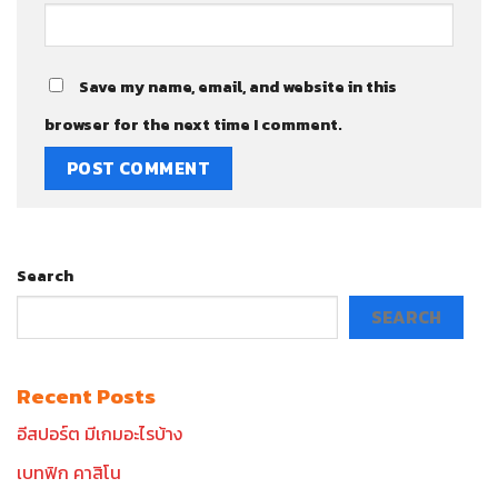
Save my name, email, and website in this
browser for the next time I comment.
Search
SEARCH
Recent Posts
อีสปอร์ต มีเกมอะไรบ้าง
เบทฟิก คาสิโน