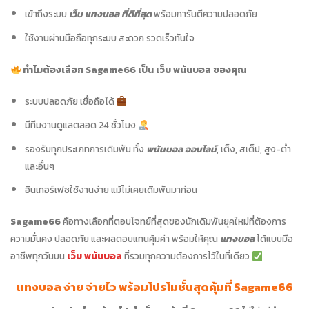
เข้าถึงระบบ
เว็บ แทงบอล ที่ดีที่สุด
พร้อมการันตีความปลอดภัย
ใช้งานผ่านมือถือทุกระบบ สะดวก รวดเร็วทันใจ
ทำไมต้องเลือก Sagame66 เป็น เว็บ พนันบอล ของคุณ
ระบบปลอดภัย เชื่อถือได้
มีทีมงานดูแลตลอด 24 ชั่วโมง
รองรับทุกประเภทการเดิมพัน ทั้ง
พนันบอล ออนไลน์
, เต็ง, สเต็ป, สูง-ต่ำ
และอื่นๆ
อินเทอร์เฟซใช้งานง่าย แม้ไม่เคยเดิมพันมาก่อน
Sagame66
คือทางเลือกที่ตอบโจทย์ที่สุดของนักเดิมพันยุคใหม่ที่ต้องการ
ความมั่นคง ปลอดภัย และผลตอบแทนคุ้มค่า พร้อมให้คุณ
แทงบอล
ได้แบบมือ
อาชีพทุกวันบน
เว็บ พนันบอล
ที่รวมทุกความต้องการไว้ในที่เดียว
แทงบอล ง่าย จ่ายไว พร้อมโปรโมชั่นสุดคุ้มที่ Sagame66