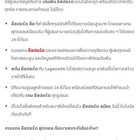
ให้ผู้เล่นได้สนุกกับการ
เดิมพัน อีสปอร์ต
แบบไม่มีสะดุด พร้อมอัตราจ่ายจริง
ทุกบิล จ่ายตรงตามกำหนด ไม่มีโกง
อีสปอร์ต คือ
กีฬาอิเล็กทรอนิกส์ที่ได้รับความนิยมสูงมาก โดยเฉพาะเกม
ฟุตบอลเสมือนจริง ที่ผู้เล่นสามารถร่วมลุ้นไปกับการแข่งขันสด ๆ ได้ตลอด
24 ชั่วโมง
ระบบแทง
อีสปอร์ต
ของเราออกแบบมาเพื่อความยุติธรรม ผู้เล่นทุกคนมี
โอกาสชนะสูง และข้อมูลสถิติครบถ้วนให้วิเคราะห์ก่อนเดิมพัน
พนัน อีสปอร์ต
กับ Sagame66 ไม่ใช่แค่ความสนุก แต่ยังเป็นโอกาสสร้าง
รายได้ที่มั่นคง
มีทีมงานดูแลลูกค้าตลอด 24 ชั่วโมง พร้อมช่วยแก้ปัญหาและให้คำแนะนำ
เกี่ยวกับ
เกม อีสปอร์ต
ทุกรูปแบบ
มีโปรโมชั่นพิเศษสำหรับสมาชิกใหม่ที่สนใจ
อีสปอร์ต สมัคร
วันนี้ รับโบนัส
ต้อนรับทันที
การแทง อีสปอร์ต ฟุตบอล กับเราเหมาะกับใครบ้าง?