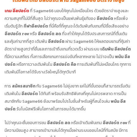
เดิมพัน เกม อีสปอร์ต ผ่าน Sagame66 อัตราจ่ายสูง
เกม อีสปอร์ต
ที่ Sagame66 มอบให้คุณไม่เหมือนใคร ด้วยอัตราจ่ายสูงและ
ความสนุกที่ไม่มีที่สิ้นสุด ไม่ว่าคุณจะเป็นแฟนพันธุ์แท้ของ
อีสปอร์ต
หรือเพิ่ง
เริ่มต้นรู้จัก
กีฬาอีสปอร์ต
ที่นี่คือที่ที่คุณจะได้เดิมพันกับเกมที่มีชื่อเสียงอย่าง
อีสปอร์ต rov
หรือ
อีสปอร์ต สด
ที่จะทำให้คุณได้รับประสบการณ์ที่ตื่นเต้น
และคุ้มค่ามากที่สุด
เดิมพัน
อีสปอร์ต
ผ่าน Sagame66 ให้ผลตอบแทนที่คุ้มค่า
อัตราจ่ายสูงกว่าที่อื่นและการเข้าถึงเกมที่รวดเร็ว ผ่านระบบ
เดิมพัน อีสปอร์ต
ที่มีความเสถียร ทั้งการเลือกเกมการแข่งขันที่หลากหลาย ไม่ว่าจะเป็น
พนัน อีส
ปอร์ต
หรือการวางเดิมพันใน
อีสปอร์ต คือ
การเดิมพันที่ไม่เหมือนใคร ทุกการ
เดิมพันมีโอกาสได้รับรางวัลใหญ่ได้ทุกวินาที
การ
สมัครสมาชิก
กับ Sagame66 ไม่ยุ่งยาก แค่ไม่กี่ขั้นตอนก็สามารถเริ่มต้น
เดิมพันใน
อีสปอร์ต
ได้ทันที พร้อมรับสิทธิพิเศษที่คุณไม่ควรพลาด การเป็น
สมาชิกกับ Sagame66 ยังมาพร้อมโปรโมชั่นสำหรับผู้ที่สนใจเล่น
พนัน อีส
ปอร์ต
รับโบนัสฟรีเพิ่มโอกาสในการชนะได้มากขึ้น
ไม่ว่าคุณจะชื่นชอบการชม
อีสปอร์ต สด
หรือเข้าเดิมพันเกม
อีสปอร์ต rov
ที่
มีความนิยมสูง สามารถเข้ามาเล่นได้ทุกเมื่อผ่านระบบออนไลน์ที่ทันสมัย มีการ