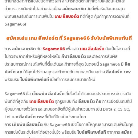
ถ่ายทอดสดการแข่งขันจากทั่วโลก สามารถติดตามทุกความเคลื่อนไหวและ
ทำการวางเดิมพันได้อย่างต่อเนื่อง
สมัครสมาชิก
วันนี้เพื่อรับข้อเสนอสุด
พิเศษและเริ่มต้นการเดิมพันใน
เกม อีสปอร์ต
ที่ดีที่สุด คุ้มค่าทุกการเดิมพันที่
Sagame66!
สมัครเล่น เกม อีสปอร์ต ที่ Sagame66 รับโบนัสพิเศษทันที
การ
สมัครสมาชิก
กับ
Sagame66
เพื่อเล่น
เกม อีสปอร์ต
นับเป็นโอกาสที่
ไม่ควรพลาดสำหรับผู้ที่หลงใหลใน
กีฬาอีสปอร์ต
และต้องการสัมผัส
ประสบการณ์การเดิมพันที่ตื่นเต้นและท้าทายที่สุด ในตอนนี้ Sagame66 มี
อีส
ปอร์ต สด
ให้คุณได้ร่วมสนุกและท้าทายกับเกมยอดนิยมอย่าง
อีสปอร์ต rov
พร้อมรับ
โบนัสพิเศษทันที
เมื่อทำการสมัครสมาชิกใหม่
Sagame66 คือ
เว็บพนัน อีสปอร์ต
ที่เชื่อถือได้และมอบประสบการณ์การเดิม
พันที่ดีที่สุดกับ
เกม อีสปอร์ต
ทุกรูปแบบ ทั้ง
อีสปอร์ต คือ
การแข่งขันเกมที่มี
ผู้ชมมากมายทั่วโลก และเกมยอดฮิตที่มีผู้เล่นจำนวนมาก เช่น Dota 2, CS:GO,
LoL และ
อีสปอร์ต rov
ที่เป็นที่นิยมในประเทศไทย
การ
เดิมพัน อีสปอร์ต
กับ Sagame66 เปิดโอกาสให้คุณสามารถเดิมพันในทุก
การแข่งขันระดับโลกได้อย่างมั่นใจ พร้อมรับ
โบนัสพิเศษทันที
จากการ
สมัคร