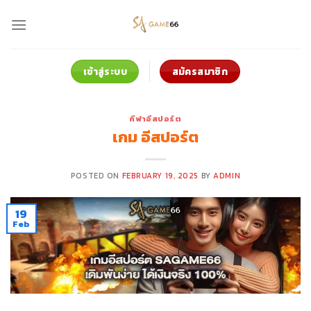
Skip
to
content
เข้าสู่ระบบ
สมัครสมาชิก
กีฬาอีสปอร์ต
เกม อีสปอร์ต
POSTED ON
FEBRUARY 19, 2025
BY
ADMIN
19
Feb