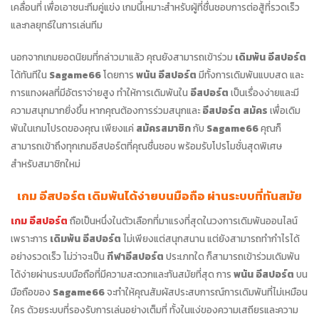
เคลื่อนที่ เพื่อเอาชนะทีมคู่แข่ง เกมนี้เหมาะสำหรับผู้ที่ชื่นชอบการต่อสู้ที่รวดเร็ว
และกลยุทธ์ในการเล่นทีม
นอกจากเกมยอดนิยมที่กล่าวมาแล้ว คุณยังสามารถเข้าร่วม
เดิมพัน อีสปอร์ต
ได้ทันทีใน
Sagame66
โดยการ
พนัน อีสปอร์ต
มีทั้งการเดิมพันแบบสด และ
การแทงผลที่มีอัตราจ่ายสูง ทำให้การเดิมพันใน
อีสปอร์ต
เป็นเรื่องง่ายและมี
ความสนุกมากยิ่งขึ้น หากคุณต้องการร่วมสนุกและ
อีสปอร์ต สมัคร
เพื่อเดิม
พันในเกมโปรดของคุณ เพียงแค่
สมัครสมาชิก
กับ
Sagame66
คุณก็
สามารถเข้าถึงทุกเกมอีสปอร์ตที่คุณชื่นชอบ พร้อมรับโปรโมชั่นสุดพิเศษ
สำหรับสมาชิกใหม่
เกม อีสปอร์ต เดิมพันได้ง่ายบนมือถือ ผ่านระบบที่ทันสมัย
เกม อีสปอร์ต
ถือเป็นหนึ่งในตัวเลือกที่มาแรงที่สุดในวงการเดิมพันออนไลน์
เพราะการ
เดิมพัน อีสปอร์ต
ไม่เพียงแต่สนุกสนาน แต่ยังสามารถทำกำไรได้
อย่างรวดเร็ว ไม่ว่าจะเป็น
กีฬาอีสปอร์ต
ประเภทใด ก็สามารถเข้าร่วมเดิมพัน
ได้ง่ายผ่านระบบมือถือที่มีความสะดวกและทันสมัยที่สุด การ
พนัน อีสปอร์ต
บน
มือถือของ
Sagame66
จะทำให้คุณสัมผัสประสบการณ์การเดิมพันที่ไม่เหมือน
ใคร ด้วยระบบที่รองรับการเล่นอย่างเต็มที่ ทั้งในแง่ของความเสถียรและความ