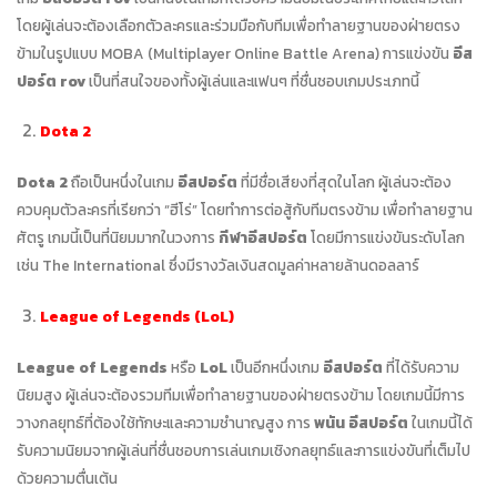
โดยผู้เล่นจะต้องเลือกตัวละครและร่วมมือกับทีมเพื่อทำลายฐานของฝ่ายตรง
ข้ามในรูปแบบ MOBA (Multiplayer Online Battle Arena) การแข่งขัน
อีส
ปอร์ต rov
เป็นที่สนใจของทั้งผู้เล่นและแฟนๆ ที่ชื่นชอบเกมประเภทนี้
Dota 2
Dota 2
ถือเป็นหนึ่งในเกม
อีสปอร์ต
ที่มีชื่อเสียงที่สุดในโลก ผู้เล่นจะต้อง
ควบคุมตัวละครที่เรียกว่า “ฮีโร่” โดยทำการต่อสู้กับทีมตรงข้าม เพื่อทำลายฐาน
ศัตรู เกมนี้เป็นที่นิยมมากในวงการ
กีฬาอีสปอร์ต
โดยมีการแข่งขันระดับโลก
เช่น The International ซึ่งมีรางวัลเงินสดมูลค่าหลายล้านดอลลาร์
League of Legends (LoL)
League of Legends
หรือ
LoL
เป็นอีกหนึ่งเกม
อีสปอร์ต
ที่ได้รับความ
นิยมสูง ผู้เล่นจะต้องรวมทีมเพื่อทำลายฐานของฝ่ายตรงข้าม โดยเกมนี้มีการ
วางกลยุทธ์ที่ต้องใช้ทักษะและความชำนาญสูง การ
พนัน อีสปอร์ต
ในเกมนี้ได้
รับความนิยมจากผู้เล่นที่ชื่นชอบการเล่นเกมเชิงกลยุทธ์และการแข่งขันที่เต็มไป
ด้วยความตื่นเต้น