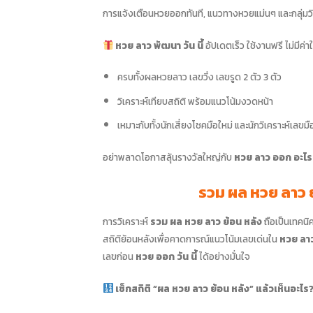
การแจ้งเตือนหวยออกทันที, แนวทางหวยแม่นๆ และกลุ่มว
หวย ลาว พัฒนา วัน นี้
อัปเดตเร็ว ใช้งานฟรี ไม่มีค่าใ
ครบทั้งผลหวยลาว เลขวิ่ง เลขรูด 2 ตัว 3 ตัว
วิเคราะห์เทียบสถิติ พร้อมแนวโน้มงวดหน้า
เหมาะกับทั้งนักเสี่ยงโชคมือใหม่ และนักวิเคราะห์เลขม
อย่าพลาดโอกาสลุ้นรางวัลใหญ่กับ
หวย ลาว ออก อะไร ว
รวม ผล หวย ลาว ย
การวิเคราะห์
รวม ผล หวย ลาว ย้อน หลัง
ถือเป็นเทคนิ
สถิติย้อนหลังเพื่อคาดการณ์แนวโน้มเลขเด่นใน
หวย ลาว 
เลขก่อน
หวย ออก วัน นี้
ได้อย่างมั่นใจ
เช็กสถิติ “ผล หวย ลาว ย้อน หลัง” แล้วเห็นอะไร