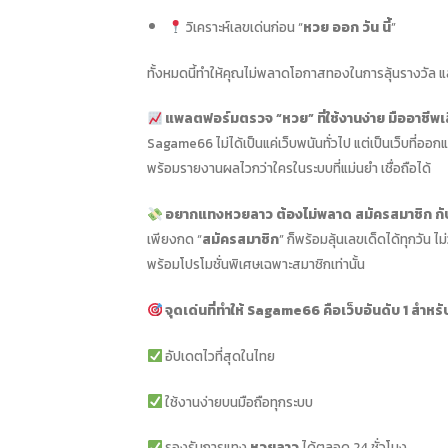
วิเคราะห์เลขเด่นก่อน “
หวย ออก วัน นี้
”
ทั้งหมดนี้ทำให้คุณไม่พลาดโอกาสทองในการลุ้นรางวัล 
แพลตฟอร์มตรวจ “หวย” ที่ใช้งานง่าย มืออาชีพเล
Sagame66 ไม่ได้เป็นแค่เว็บพนันทั่วไป แต่เป็นเว็บที่อ
พร้อมรายงานผลไวกว่าใครในระบบที่แม่นยำ เชื่อถือได้
อยากแทงหวยลาว ต้องไม่พลาด สมัครสมาชิก 
เพียงกด “
สมัครสมาชิก
” ก็พร้อมลุ้นเลขเด็ดได้ทุกวัน ไม
พร้อมโปรโมชั่นพิเศษเฉพาะสมาชิกเท่านั้น
จุดเด่นที่ทำให้ Sagame66 คือเว็บอันดับ 1 สำห
อัปเดตไวที่สุดในไทย
ใช้งานง่ายบนมือถือทุกระบบ
รองรับการแทง
หวยลาว
ได้ตลอด 24 ชั่วโมง