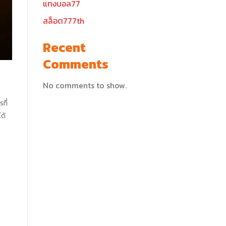
แทงบอล77
สล็อต777th
Recent
Comments
No comments to show.
ที่
ด้