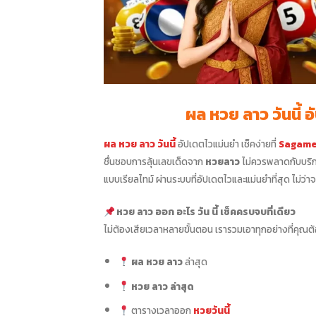
ผล หวย ลาว วันนี้ 
ผล หวย ลาว วันนี้
อัปเดตไวแม่นยำ เช็คง่ายที่
Sagam
ชื่นชอบการลุ้นเลขเด็ดจาก
หวยลาว
ไม่ควรพลาดกับบริก
แบบเรียลไทม์ ผ่านระบบที่อัปเดตไวและแม่นยำที่สุด ไม่ว่
หวย ลาว ออก อะไร วัน นี้ เช็คครบจบที่เดียว
ไม่ต้องเสียเวลาหลายขั้นตอน เรารวมเอาทุกอย่างที่คุณต้อ
ผล หวย ลาว
ล่าสุด
หวย ลาว ล่าสุด
ตารางเวลาออก
หวยวันนี้