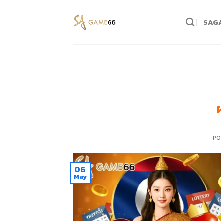
Skip
to
SAG
content
PO
06
May