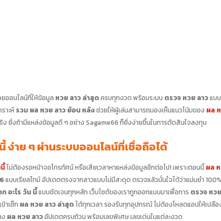
ออนไลน์ที่ให้ข้อมูล
หวย ลาว ล่าสุด
ครบทุกงวด พร้อมระบบ
ตรวจ หวย ลาว
แบบ
คราะห์
รวม ผล หวย ลาว ย้อน หลัง
ช่วยให้ผู้เล่นสามารถมองเห็นแนวโน้มของ
ผล 
ิง ยิ่งถ้ามีแหล่งข้อมูลดี ๆ อย่าง Sagame66 ก็ยิ่งง่ายขึ้นในการตัดสินใจลงทุน
้ ง่าย ๆ ผ่านระบบออนไลน์ที่เชื่อถือได้
ี้
ไม่ต้องรอหน้าจอโทรทัศน์ หรือเสียเวลาหาแหล่งข้อมูลอีกต่อไป! เพราะตอนนี้
ผล 
6
แบบเรียลไทม์ อัปเดตตรงจากลาวแบบไม่มีสะดุด ตรวจแล้วมั่นใจได้ว่าแม่นยำ 100%
 อะไร วัน นี้
แบบชัดเจนทุกหลัก เว็บไซต์ของเราถูกออกแบบมาเพื่อการ
ตรวจ หว
เข้าเช็ก
ผล หวย ลาว ล่าสุด
ได้ทุกเวลา รองรับทุกอุปกรณ์ ไม่ต้องโหลดแอปให้เปลือ
ราง
ผล หวย ลาว
อัปเดตครบถ้วน พร้อมเลขพิเศษ เลขเด่นในแต่ละงวด