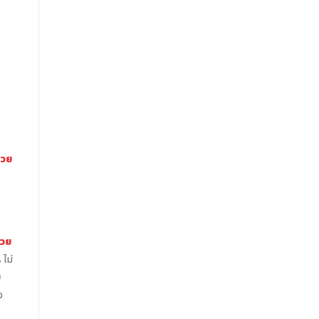
หวย
หวย
 ไม่
ย
ง