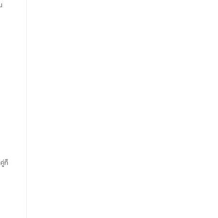
น
ู่ก็