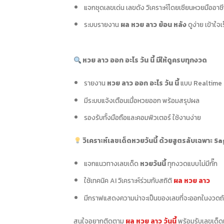
แจกชุดเลขเด่น เลขดัง วิเคราะห์โดยเซียนหวยมืออาช
ระบบรายงาน
ผล หวย ลาว ย้อน หลัง
ดูง่าย เข้าใจ
หวย ลาว ออก อะไร วัน นี้ มีให้ดูครบทุกงวด
รายงาน
หวย ลาว ออก อะไร วัน นี้
แบบ Realtime
มีระบบแจ้งเตือนเมื่อหวยออก พร้อมสรุปผล
รองรับทั้งมือถือและคอมพิวเตอร์ ใช้งานง่าย
วิเคราะห์เลขเด็ดหวยวันนี้ ด้วยสูตรลับเฉพาะ
แจกแนวทางเลขเด็ด
หวยวันนี้
ทุกงวดแบบไม่มีกั๊ก
ใช้เทคนิค AI วิเคราะห์ร่วมกับสถิติ
ผล หวย ลาว
มีกราฟแสดงความน่าจะเป็นของเลขที่จะออกในงวดถ
สนใจอยากติดตาม
ผล หวย ลาว วันนี้
พร้อมรับเลขเด็ด