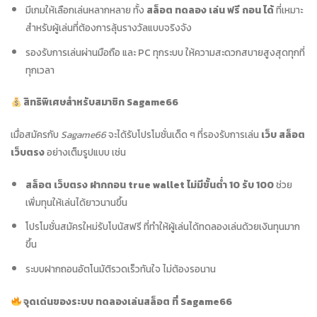
มีเกมให้เลือกเล่นหลากหลาย ทั้ง
สล็อต ทดลอง เล่น ฟรี ถอน ได้
ที่เหมาะ
สำหรับผู้เล่นที่ต้องการลุ้นรางวัลแบบจริงจัง
รองรับการเล่นผ่านมือถือ และ PC ทุกระบบ ให้ความสะดวกสบายสูงสุดทุกที่
ทุกเวลา
สิทธิพิเศษสำหรับสมาชิก Sagame66
เมื่อสมัครกับ
Sagame66
จะได้รับโปรโมชั่นเด็ด ๆ ที่รองรับการเล่น
เว็บ สล็อต
เว็บตรง
อย่างเต็มรูปแบบ เช่น
สล็อต เว็บตรง ฝากถอน true wallet ไม่มีขั้นต่ํา 10 รับ 100
ช่วย
เพิ่มทุนให้เล่นได้ยาวนานขึ้น
โปรโมชั่นสมัครใหม่รับโบนัสฟรี ที่ทำให้ผู้เล่นได้ทดลองเล่นด้วยเงินทุนมาก
ขึ้น
ระบบฝากถอนอัตโนมัติรวดเร็วทันใจ ไม่ต้องรอนาน
จุดเด่นของระบบ ทดลองเล่นสล็อต ที่ Sagame66