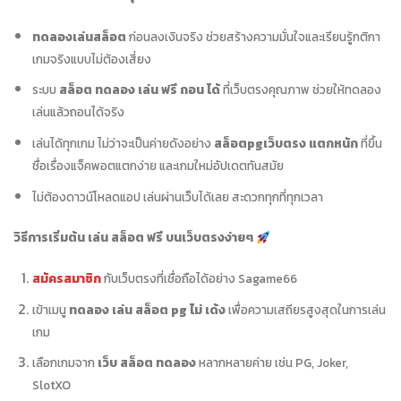
ทดลองเล่นสล็อต
ก่อนลงเงินจริง ช่วยสร้างความมั่นใจและเรียนรู้กติกา
เกมจริงแบบไม่ต้องเสี่ยง
ระบบ
สล็อต ทดลอง เล่น ฟรี ถอน ได้
ที่เว็บตรงคุณภาพ ช่วยให้ทดลอง
เล่นแล้วถอนได้จริง
เล่นได้ทุกเกม ไม่ว่าจะเป็นค่ายดังอย่าง
สล็อตpgเว็บตรง แตกหนัก
ที่ขึ้น
ชื่อเรื่องแจ็คพอตแตกง่าย และเกมใหม่อัปเดตทันสมัย
ไม่ต้องดาวน์โหลดแอป เล่นผ่านเว็บได้เลย สะดวกทุกที่ทุกเวลา
วิธีการเริ่มต้น เล่น สล็อต ฟรี บนเว็บตรงง่ายๆ
สมัครสมาชิก
กับเว็บตรงที่เชื่อถือได้อย่าง Sagame66
เข้าเมนู
ทดลอง เล่น สล็อต pg ไม่ เด้ง
เพื่อความเสถียรสูงสุดในการเล่น
เกม
เลือกเกมจาก
เว็บ สล็อต ทดลอง
หลากหลายค่าย เช่น PG, Joker,
SlotXO