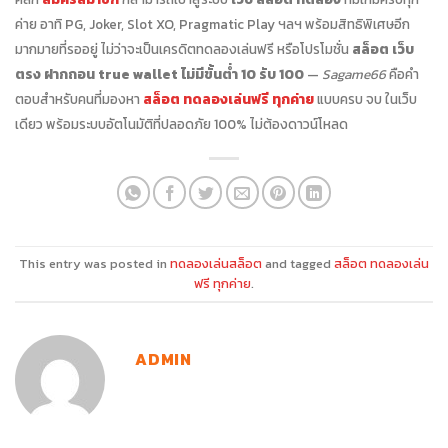
ค่าย อาทิ PG, Joker, Slot XO, Pragmatic Play ฯลฯ พร้อมสิทธิพิเศษอีก
มากมายที่รออยู่ ไม่ว่าจะเป็นเครดิตทดลองเล่นฟรี หรือโปรโมชั่น
สล็อต เว็บ
ตรง ฝากถอน true wallet ไม่มีขั้นต่ํา 10 รับ 100
—
Sagame66
คือคำ
ตอบสำหรับคนที่มองหา
สล็อต ทดลองเล่นฟรี ทุกค่าย
แบบครบ จบ ในเว็บ
เดียว พร้อมระบบอัตโนมัติที่ปลอดภัย 100% ไม่ต้องดาวน์โหลด
This entry was posted in
ทดลองเล่นสล็อต
and tagged
สล็อต ทดลองเล่น
ฟรี ทุกค่าย
.
ADMIN