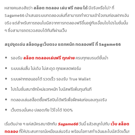
หลายคนสงสัยว่า
สล็อต ทดลอง เล่น ฟรี ถอน ได้
มีจริงหรือไม่? ที่
Sagame66 นำเสนอระบบทดลองเล่นที่สามารถทำความเข้าใจเกมก่อนฝากเงิน
จริง แต่สำหรับการถอนโบนัสจากการทดลองฟรีขึ้นอยู่กับเงื่อนไขโปรโมชั่นนั้น
ๆ ซึ่งสามารถตรวจสอบได้ทันทีผ่านเว็บ
สรุปจุดเด่น สล็อตpgเว็บตรง แตกหนัก ทดลองฟรี ที่ Sagame66
รองรับ
สล็อต ทดลองเล่นฟรี ทุกค่าย
ครบทุกแบรนด์ชั้นนำ
ระบบเล่นลื่น ไม่เด้ง ไม่สะดุด ทุกแพลตฟอร์ม
ระบบฝากถอนออโต้ รวดเร็ว รองรับ True Wallet
โปรโมชั่นสมาชิกใหม่แจกหนัก โบนัสฟรีเพิ่มทุนทันที
ทดลองเล่นสล็อตซื้อฟรีสปินได้ฟรีเพื่อฝึกฝนก่อนลงทุนจริง
เว็บตรงมั่นคง ปลอดภัย ไว้ใจได้ 100%
เริ่มต้นง่าย ๆ แค่สมัครสมาชิกกับ
Sagame66
วันนี้ แล้วสนุกไปกับ
เว็บ สล็อต
ทดลอง
ที่ให้ประสบการณ์เหมือนเล่นจริง พร้อมโอกาสทำเงินและโบนัสจัดเต็ม!