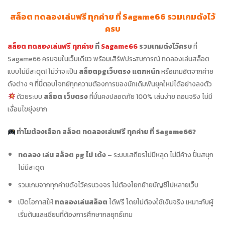
สล็อต ทดลองเล่นฟรี ทุกค่าย ที่ Sagame66 รวมเกมดังไว้
ครบ
สล็อต ทดลองเล่นฟรี ทุกค่าย
ที่
Sagame66
รวมเกมดังไว้ครบ
ที่
Sagame66 ครบจบในเว็บเดียว พร้อมเสิร์ฟประสบการณ์ ทดลองเล่นสล็อต
แบบไม่มีสะดุด! ไม่ว่าจะเป็น
สล็อตpgเว็บตรง แตกหนัก
หรือเกมฮิตจากค่าย
ดังต่าง ๆ ที่นี่ตอบโจทย์ทุกความต้องการของนักเดิมพันยุคใหม่ได้อย่างลงตัว
ด้วยระบบ
สล็อต เว็บตรง
ที่มั่นคงปลอดภัย 100% เล่นง่าย ถอนจริง ไม่มี
เงื่อนไขยุ่งยาก
ทำไมต้องเลือก สล็อต ทดลองเล่นฟรี ทุกค่าย ที่ Sagame66?
ทดลอง เล่น สล็อต pg ไม่ เด้ง
– ระบบเสถียรไม่มีหลุด ไม่มีค้าง ปั่นสนุก
ไม่มีสะดุด
รวมเกมจากทุกค่ายดังไว้ครบวงจร ไม่ต้องโยกย้ายบัญชีไปหลายเว็บ
เปิดโอกาสให้
ทดลองเล่นสล็อต
ได้ฟรี โดยไม่ต้องใช้เงินจริง เหมาะกับผู้
เริ่มต้นและเซียนที่ต้องการศึกษากลยุทธ์เกม