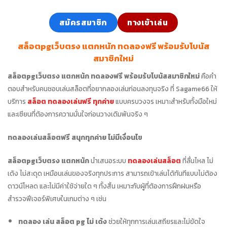
สมัครสมาชิก
ทางเข้าเล่น
สล็อตpgเว็บตรง แตกหนัก ทดลองฟรี พร้อมรับโบนัส
สมาชิกใหม่
สล็อตpgเว็บตรง แตกหนัก ทดลองฟรี พร้อมรับโบนัสสมาชิกใหม่
คือคำ
ตอบสำหรับคนชอบเล่นสล็อตที่อยากลองเล่นก่อนลงทุนจริง ที่ Sagame66 ให้
บริการ
สล็อต ทดลองเล่นฟรี ทุกค่าย
แบบครบวงจร เหมาะสำหรับทั้งมือใหม่
และเซียนที่ต้องการความมั่นใจก่อนวางเดิมพันจริง ๆ
ทดลองเล่นสล็อตฟรี สนุกทุกค่าย ไม่มีเงื่อนไข
สล็อตpgเว็บตรง แตกหนัก
นำเสนอระบบ
ทดลองเล่นสล็อต
ที่ลื่นไหล ไม่
เด้ง ไม่สะดุด เหมือนเล่นของจริงทุกประการ สามารถเข้าเล่นได้ทันทีแบบไม่ต้อง
ดาวน์โหลด และไม่มีค่าใช้จ่ายใด ๆ ทั้งสิ้น เหมาะกับผู้ที่ต้องการฝึกฝนหรือ
สำรวจฟีเจอร์พิเศษในเกมต่าง ๆ เช่น
ทดลอง เล่น สล็อต pg ไม่ เด้ง
ช่วยให้ทุกการเล่นเสถียรและไม่ขัดใจ