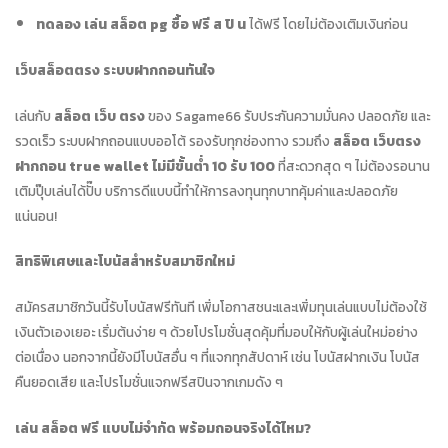
ทดลอง เล่น สล็อต pg ซื้อ ฟรี ส ปิ น
ได้ฟรี โดยไม่ต้องเติมเงินก่อน
เว็บสล็อตตรง ระบบฝากถอนทันใจ
เล่นกับ
สล็อต เว็บ ตรง
ของ Sagame66 รับประกันความมั่นคง ปลอดภัย และ
รวดเร็ว ระบบฝากถอนแบบออโต้ รองรับทุกช่องทาง รวมถึง
สล็อต เว็บตรง
ฝากถอน true wallet ไม่มีขั้นต่ํา 10 รับ 100
ที่สะดวกสุด ๆ ไม่ต้องรอนาน
เติมปุ๊บเล่นได้ปั๊บ บริการดีแบบนี้ทำให้การลงทุนทุกบาทคุ้มค่าและปลอดภัย
แน่นอน!
สิทธิพิเศษและโบนัสสำหรับสมาชิกใหม่
สมัครสมาชิกวันนี้รับโบนัสฟรีทันที เพิ่มโอกาสชนะและเพิ่มทุนเล่นแบบไม่ต้องใช้
เงินตัวเองเยอะ เริ่มต้นง่าย ๆ ด้วยโปรโมชั่นสุดคุ้มที่มอบให้กับผู้เล่นใหม่อย่าง
ต่อเนื่อง นอกจากนี้ยังมีโบนัสอื่น ๆ ที่แจกทุกสัปดาห์ เช่น โบนัสฝากเงิน โบนัส
คืนยอดเสีย และโปรโมชั่นแจกฟรีสปินจากเกมดัง ๆ
เล่น สล็อต ฟรี แบบไม่จำกัด พร้อมถอนจริงได้ไหม?