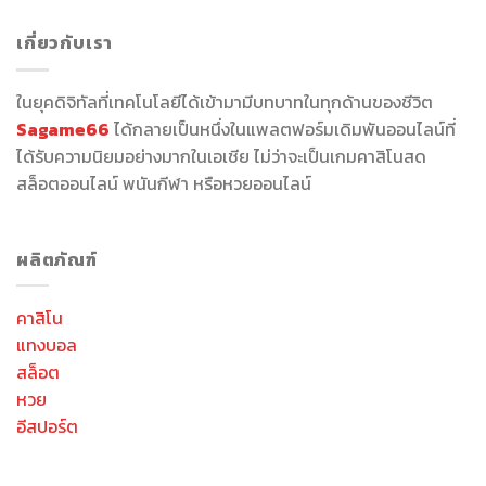
เกี่ยวกับเรา
ในยุคดิจิทัลที่เทคโนโลยีได้เข้ามามีบทบาทในทุกด้านของชีวิต
Sagame66
ได้กลายเป็นหนึ่งในแพลตฟอร์มเดิมพันออนไลน์ที่
ได้รับความนิยมอย่างมากในเอเชีย ไม่ว่าจะเป็นเกมคาสิโนสด
สล็อตออนไลน์ พนันกีฬา หรือหวยออนไลน์
ผลิตภัณฑ์
คาสิโน
แทงบอล
สล็อต
หวย
อีสปอร์ต