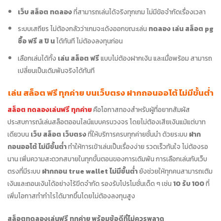
เว็บ สล็อต ทดลอง
ที่สามารถเล่นได้จริงทุกเกม ไม่มีข้อจำกัดเรื่องเวลา
ระบบเสถียร ไม่ต้องกลัวว่าเกมจะเด้งออกขณะเล่น
ทดลอง เล่น สล็อต pg
ซื้อ ฟรี ส ปิ น
ได้ทันที ไม่ต้องลงทุนก่อน
เลือกเล่นได้ทั้ง
เล่น สล็อต ฟรี
แบบไม่ต้องฝากเงิน และเมื่อพร้อม สามารถ
เปลี่ยนเป็นเดิมพันจริงได้ทันที
เล่น สล็อต ฟรี ทุกค่าย บนเว็บตรง ฝากถอนออโต้ ไม่มีขั้นต่ำ
สล็อต ทดลองเล่นฟรี ทุกค่าย
คือโอกาสทองสำหรับผู้ที่อยากสัมผัส
ประสบการณ์เล่นสล็อตออนไลน์แบบครบวงจร โดยไม่ต้องเสียเงินแม้แต่บาท
เดียวบน
เว็บ สล็อต เว็บตรง
ที่ให้บริการครบทุกค่ายชั้นนำ ด้วยระบบ
ฝาก
ถอนออโต้ ไม่มีขั้นต่ำ
ทำให้การเข้าเล่นเป็นเรื่องง่าย รวดเร็วทันใจ ไม่ต้องรอ
นาน เพิ่มความสะดวกสบายในทุกขั้นตอนของการเดิมพัน การเลือกเล่นกับเว็บ
ตรงที่มีระบบ
ฝากถอน true wallet ไม่มีขั้นต่ํา
ยังช่วยให้ทุกคนสามารถเติม
เงินและถอนเงินได้อย่างไร้ขีดจำกัด รองรับโปรโมชั่นเด็ด ๆ เช่น
10 รับ 100
ที่
เพิ่มโอกาสทำกำไรได้มากขึ้นโดยไม่ต้องลงทุนสูง
สล็อตทดลองเล่นฟรี ทุกค่าย พร้อมข้อดีที่ไม่ควรพลาด