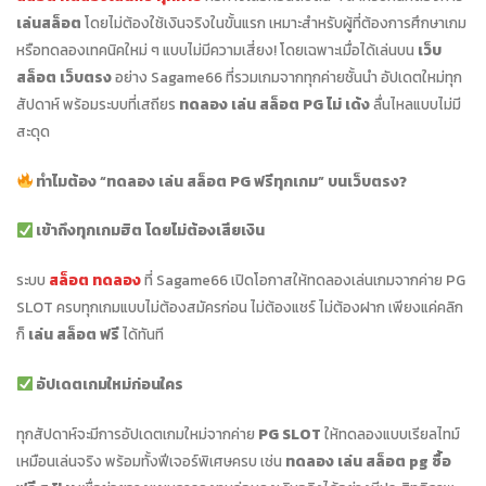
เล่นสล็อต
โดยไม่ต้องใช้เงินจริงในขั้นแรก เหมาะสำหรับผู้ที่ต้องการศึกษาเกม
หรือทดลองเทคนิคใหม่ ๆ แบบไม่มีความเสี่ยง! โดยเฉพาะเมื่อได้เล่นบน
เว็บ
สล็อต เว็บตรง
อย่าง Sagame66 ที่รวมเกมจากทุกค่ายชั้นนำ อัปเดตใหม่ทุก
สัปดาห์ พร้อมระบบที่เสถียร
ทดลอง เล่น สล็อต PG ไม่ เด้ง
ลื่นไหลแบบไม่มี
สะดุด
ทำไมต้อง “ทดลอง เล่น สล็อต PG ฟรีทุกเกม” บนเว็บตรง?
เข้าถึงทุกเกมฮิต โดยไม่ต้องเสียเงิน
ระบบ
สล็อต ทดลอง
ที่ Sagame66 เปิดโอกาสให้ทดลองเล่นเกมจากค่าย PG
SLOT ครบทุกเกมแบบไม่ต้องสมัครก่อน ไม่ต้องแชร์ ไม่ต้องฝาก เพียงแค่คลิก
ก็
เล่น สล็อต ฟรี
ได้ทันที
อัปเดตเกมใหม่ก่อนใคร
ทุกสัปดาห์จะมีการอัปเดตเกมใหม่จากค่าย
PG SLOT
ให้ทดลองแบบเรียลไทม์
เหมือนเล่นจริง พร้อมทั้งฟีเจอร์พิเศษครบ เช่น
ทดลอง เล่น สล็อต pg ซื้อ