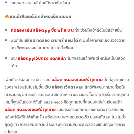
ระบบฝาก-ถอนอัตโนมัติรวดเร็วทันใจ
แนะนำฟีเจอร์เด็ดสำหรับนักเดิมพัน
ทดลอง เล่น สล็อต pg ซื้อ ฟรี ส ปิ น
ที่จะช่วยให้เข้าถึงโบนัสง่ายขึ้น
ฟังก์ชัน
สล็อต ทดลอง เล่น ฟรี ถอน ได้
ที่เพิ่มโอกาสถอนเงินจริงจาก
เครดิตทดลองเล่นในบางโปรโมชั่นพิเศษ
เกม
สล็อตpgเว็บตรง แตกหนัก
ที่มาพร้อมแจ็คพอตใหญ่และโบนัสจัด
เต็ม
เพื่อเปิดประสบการณ์การเล่น
สล็อต ทดลองเล่นฟรี ทุกค่าย
ที่ดีที่สุดและครบ
วงจร พร้อมรับโปรโมชั่น
เว็บ สล็อต เว็บตรง
และสิทธิพิเศษมากมายที่รอให้
เข้าร่วมอยู่ อย่ารอช้า สมัครสมาชิกง่ายๆ ผ่านระบบอัตโนมัติ แล้วเริ่มต้นสนุกกับ
เกมที่คุณชื่นชอบได้ทันที
Sаgame66
คือจุดหมายที่ตอบโจทย์สำหรับคนรัก
สล็อต ทดลองเล่นฟรี ทุกค่าย
แบบครบถ้วนทุกค่ายและเกมดัง ทดลองเล่น
สล็อตได้ฟรีไม่จำกัดครั้ง พร้อมระบบฝากถอนรวดเร็ว ปลอดภัย และโปรโมชั่น
สุดคุ้มค่า สมัครสมาชิกวันนี้ รับประกันความสนุกและผลตอบแทนที่คุ้มค่าอย่าง
แน่นอน!