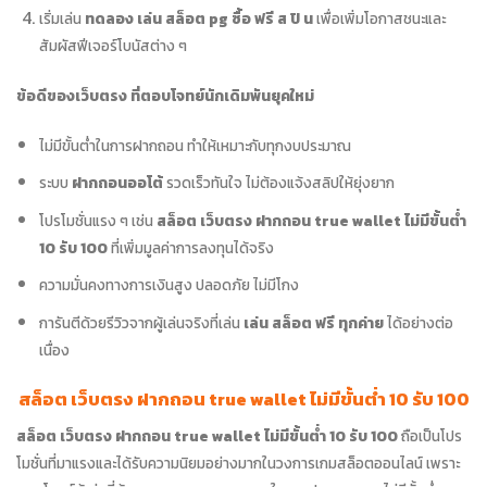
เริ่มเล่น
ทดลอง เล่น สล็อต pg ซื้อ ฟรี ส ปิ น
เพื่อเพิ่มโอกาสชนะและ
สัมผัสฟีเจอร์โบนัสต่าง ๆ
ข้อดีของเว็บตรง ที่ตอบโจทย์นักเดิมพันยุคใหม่
ไม่มีขั้นต่ำในการฝากถอน ทำให้เหมาะกับทุกงบประมาณ
ระบบ
ฝากถอนออโต้
รวดเร็วทันใจ ไม่ต้องแจ้งสลิปให้ยุ่งยาก
โปรโมชั่นแรง ๆ เช่น
สล็อต เว็บตรง ฝากถอน true wallet ไม่มีขั้นต่ํา
10 รับ 100
ที่เพิ่มมูลค่าการลงทุนได้จริง
ความมั่นคงทางการเงินสูง ปลอดภัย ไม่มีโกง
การันตีด้วยรีวิวจากผู้เล่นจริงที่เล่น
เล่น สล็อต ฟรี ทุกค่าย
ได้อย่างต่อ
เนื่อง
สล็อต เว็บตรง ฝากถอน true wallet ไม่มีขั้นต่ํา 10 รับ 100
สล็อต เว็บตรง ฝากถอน true wallet ไม่มีขั้นต่ํา 10 รับ 100
ถือเป็นโปร
โมชั่นที่มาแรงและได้รับความนิยมอย่างมากในวงการเกมสล็อตออนไลน์ เพราะ