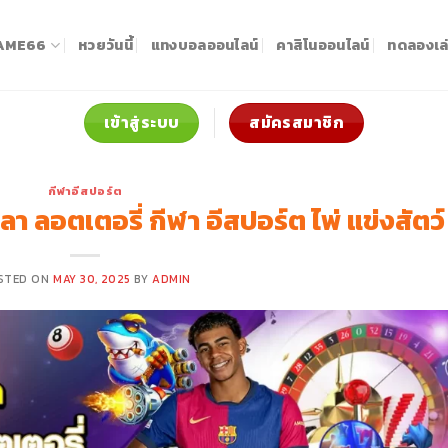
AME66
หวยวันนี้
แทงบอลออนไลน์
คาสิโนออนไลน์
ทดลองเล
เข้าสู่ระบบ
สมัครสมาชิก
กีฬาอีสปอร์ต
 ลอตเตอรี่ กีฬา อีสปอร์ต ไพ่ แข่งสัตว์
STED ON
MAY 30, 2025
BY
ADMIN