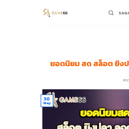
Skip
to
SAG
content
ยอดนิยม สด สล็อต ยิงปลา
PO
30
May