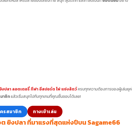
างเลือกใหม่สำหรับสายชอบเสี่ยงทาย สนุก ลุ้นระทึก และกำลังเป็นที่
ยอดนิยม
อย่าง
งปลา ลอตเตอรี่ กีฬา อีสปอร์ต ไพ่ แข่งสัตว์
ครบทุกความต้องการของผู้เล่นยุค
มาชิก
แล้วเริ่มสนุกไปกับทุกเกมที่คุณชื่นชอบได้เลย!
ัครสมาชิก
ทางเข้าเล่น
ต ยิงปลา ที่มาแรงที่สุดแห่งปีบน Sagame66