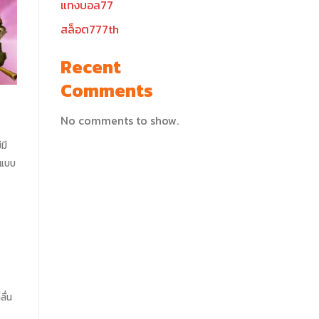
แทงบอล77
สล็อต777th
Recent
Comments
No comments to show.
มี
 แบบ
ื่น