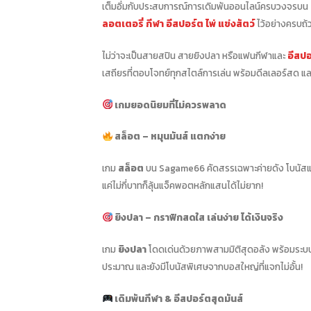
เต็มอิ่มกับประสบการณ์การเดิมพันออนไลน์ครบวงจรบน
ลอตเตอรี่ กีฬา อีสปอร์ต ไพ่ แข่งสัตว์
ไว้อย่างครบถ้
ไม่ว่าจะเป็นสายสปิน สายยิงปลา หรือแฟนกีฬาและ
อีสปอ
เสถียรที่ตอบโจทย์ทุกสไตล์การเล่น พร้อมดีลเลอร์สด แ
เกมยอดนิยมที่ไม่ควรพลาด
สล็อต – หมุนมันส์ แตกง่าย
เกม
สล็อต
บน Sagame66 คัดสรรเฉพาะค่ายดัง โบนัสแตกบ่
แค่ไม่กี่บาทก็ลุ้นแจ็คพอตหลักแสนได้ไม่ยาก!
ยิงปลา – กราฟิกสดใส เล่นง่าย ได้เงินจริง
เกม
ยิงปลา
โดดเด่นด้วยภาพสามมิติสุดอลัง พร้อมระบบล็
ประมาณ และยังมีโบนัสพิเศษจากบอสใหญ่ที่แจกไม่อั้น!
เดิมพันกีฬา & อีสปอร์ตสุดมันส์