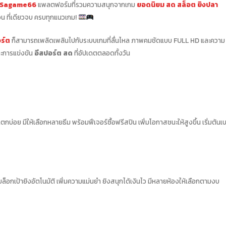
Sagame66
แพลตฟอร์มที่รวมความสนุกจากเกม
ยอดนิยม สด สล็อต ยิงปลา
วน ที่เดียวจบ ครบทุกแนวเกม!
ร์ต
ก็สามารถเพลิดเพลินไปกับระบบเกมที่ลื่นไหล ภาพคมชัดแบบ FULL HD และความ
ละการแข่งขัน
อีสปอร์ต สด
ที่อัปเดตตลอดทั้งวัน
อย มีให้เลือกหลายธีม พร้อมฟีเจอร์ซื้อฟรีสปิน เพิ่มโอกาสชนะให้สูงขึ้น เริ่มต้นเ
อกเป้ายิงอัตโนมัติ เพิ่มความแม่นยำ ยิงสนุกได้เงินไว มีหลายห้องให้เลือกตามงบ