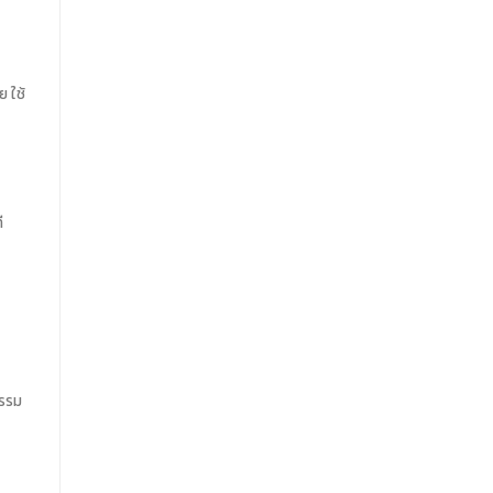
ย ใช้
ี
ธรรม