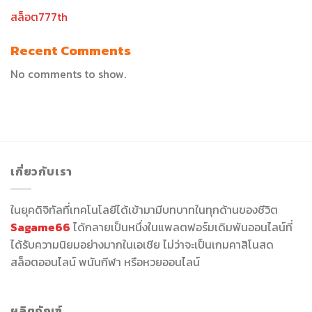
สล็อต777th
Recent Comments
No comments to show.
เกี่ยวกับเรา
ในยุคดิจิทัลที่เทคโนโลยีได้เข้ามามีบทบาทในทุกด้านของชีวิต
Sagame66
ได้กลายเป็นหนึ่งในแพลตฟอร์มเดิมพันออนไลน์ที่
ได้รับความนิยมอย่างมากในเอเชีย ไม่ว่าจะเป็นเกมคาสิโนสด
สล็อตออนไลน์ พนันกีฬา หรือหวยออนไลน์
ผลิตภัณฑ์