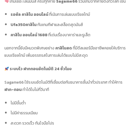
เกมเยอะ เล่นมันส์ ครบทุกค่าย
Sagame66
รวมเกมจากค่ายดังทั่วโลก เช่น
รอยัล คาสิโน ออนไลน์
ที่เน้นการเล่นแบบเรียลไทม์
Ufa350คาสิโน
กับเกมกีฬาและสล็อตสุดมันส์
คาสิโน ออนไลน์ 1688
ที่เด่นเรื่องบาคาร่าและรูเล็ต
นอกจากนี้ยังมีหมวดพิเศษอย่าง
คาสิโนสด
ที่มีดีลเลอร์มืออาชีพคอยให้บริการ
แบบเรียลไทม์ เพิ่มอรรถรสในการเล่นได้แบบไม่มีสะดุด
ระบบไว ฝากถอนอัตโนมัติ 24 ชั่วโมง
Sagame66 ใช้ระบบอัตโนมัติที่เชื่อมต่อกับธนาคารชั้นนำทั่วประเทศ ทำให้การ
ฝาก-ถอน
ทำได้ในไม่กี่วินาที
ไม่มีขั้นต่ำ
ไม่มีค่าธรรมเนียม
สะดวก รวดเร็ว ทันใจมือโปร