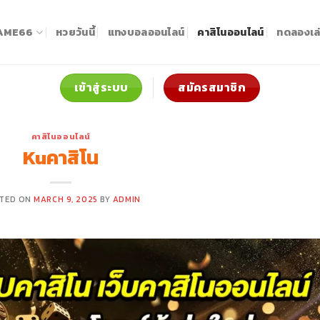
AME66
หวยวันนี้
แทงบอลออนไลน์
คาสิโนออนไลน์
ทดลองเล
เข้าสู่ระบบ
สมัครสมาชิก
คาสิโนออนไลน์
Kuคาสิโน
TED ON
MARCH 9, 2025
BY
ADMIN