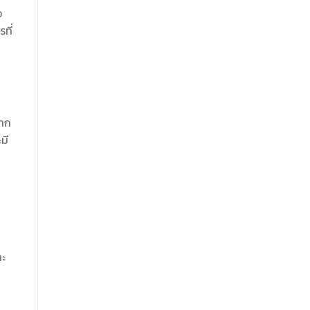
อ
รที่
จาก
มี
ละ