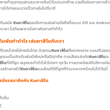
ับการทำธุรกรรมผ่านธนาคารชั้นนำในประเทศไทย รวมถึงช่องทางการชำ
ารได้ง่ายและรวดเร็วภายในไม่กี่นาที
่ทันสมัย
Kuคาสิโน
รองรับการเล่นผ่านมือถือทั้งระบบ iOS และ Androi
ี่ทุกเวลา ไม่ต้องพลาดโอกาสในการทำกำไร
ดิมพันทำกำไร เล่นคาสิโนกับเรา
ี่ตอบโจทย์นักพนันไทย ด้วยเกม
Kuคาสิโน
ที่หลากหลาย ระบบที่ปลอด
ว่าคุณจะเป็นนักเดิมพันมือใหม่หรือมืออาชีพ การเลือกเล่นกับ
Kuคาสิโน
จะ
ิโน
ที่ดีที่สุด สนุกและทำกำไรได้ง่ายๆ ทุกวัน ทางเราพร้อมให้บริการเดิ
ารสร้างรายได้
Kuคาสิโน
แบบใหม่ที่ดีที่สุดที่ท่านจะหาจากไหนไม่ได้วันนี้
ีสมัครสมาชิกกับ Kuคาสิโน
จำเป็น
์