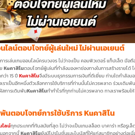
ไลน์ตอบโจทย์ผู้เล่นใหม่ ไม่ผ่านเอเยนต์
ับการเล่นเกมออนไลน์ครบวงจร ไม่ว่าจะเป็น คอมพิวเตอร์ แท็ปเล็ต มือถื
ัย
Kuคาสิโน
ตอบโจทย์ผู้เล่นที่กำลังมองหาช่องทางในการสร้างรายได้ 
กว่า 15 ปี
Kuคาสิโน
จึงมีระบบธุรกรรมการเงินที่ดีเยี่ยม ท่านใดกำลังม
เราเป็นอีกหนึ่งตัวเลือกการใช้บริการที่ท่านนั้นไม่ควรพลาด ร่วมเดิมพั
ัมผัสการเดิมพัน
Kuคาสิโน
ทำกำไรที่ทุกท่านไม่ควรพลาด ทางเราพร้อมให้
ิมพันตอบโจทย์การใช้บริการ Kuคาสิโน
นไลน์
ทุกประเภทที่ทันสมัยที่สุด ไม่ว่าจะเป็นเกมสล็อต บาคาร่า หรือรูเล็
 นอกจากนี้
Kuคาสิโน
ยังมีโปรโมชั่นและโบนัสที่ให้แก่สมาชิกอย่างต่อเนื่