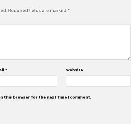
hed.
Required fields are marked
*
ail
*
Website
in this browser for the next time I comment.