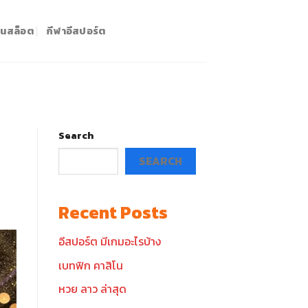
่นสล็อต
กีฬาอีสปอร์ต
Search
SEARCH
Recent Posts
อีสปอร์ต มีเกมอะไรบ้าง
เบทฟิก คาสิโน
หวย ลาว ล่าสุด