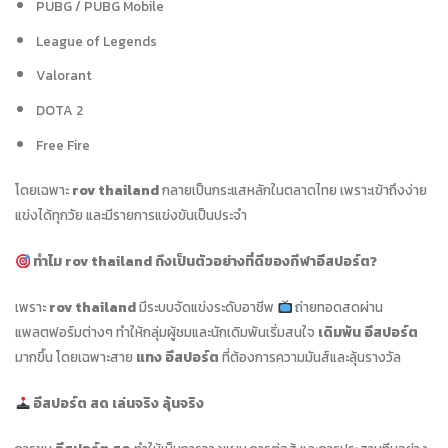
PUBG / PUBG Mobile
League of Legends
Valorant
DOTA 2
Free Fire
โดยเฉพาะ
rov thailand
กลายเป็นกระแสหลักในตลาดไทย เพราะเข้าถึงง่าย
แข่งได้ทุกวัย และมีรายการแข่งขันเป็นประจำ
ทำไม rov thailand ถึงเป็นตัวอย่างที่ดีของกีฬาอีสปอร์ต?
เพราะ
rov thailand
มีระบบจัดแข่งระดับอาชีพ
ถ่ายทอดสดผ่าน
แพลตฟอร์มต่างๆ ทำให้กลุ่มผู้ชมและนักเดิมพันเริ่มสนใจ
เดิมพัน อีสปอร์ต
มากขึ้น โดยเฉพาะสาย
แทง อีสปอร์ต
ที่ต้องการความมันส์และลุ้นรางวัล
อีสปอร์ต สด เล่นจริง ลุ้นจริง