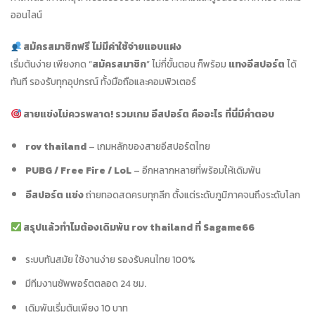
ออนไลน์
สมัครสมาชิกฟรี ไม่มีค่าใช้จ่ายแอบแฝง
เริ่มต้นง่าย เพียงกด “
สมัครสมาชิก
” ไม่กี่ขั้นตอน ก็พร้อม
แทงอีสปอร์ต
ได้
ทันที รองรับทุกอุปกรณ์ ทั้งมือถือและคอมพิวเตอร์
สายแข่งไม่ควรพลาด! รวมเกม อีสปอร์ต คืออะไร ที่นี่มีคำตอบ
rov thailand
– เกมหลักของสายอีสปอร์ตไทย
PUBG / Free Fire / LoL
– อีกหลากหลายที่พร้อมให้เดิมพัน
อีสปอร์ต แข่ง
ถ่ายทอดสดครบทุกลีก ตั้งแต่ระดับภูมิภาคจนถึงระดับโลก
สรุปแล้วทำไมต้องเดิมพัน rov thailand ที่ Sagame66
ระบบทันสมัย ใช้งานง่าย รองรับคนไทย 100%
มีทีมงานซัพพอร์ตตลอด 24 ชม.
เดิมพันเริ่มต้นเพียง 10 บาท