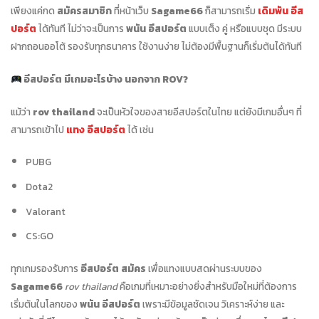
เพียงแค่กด
สมัครสมาชิก
ที่หน้าเว็บ
Sagame66
ก็สามารถเริ่ม
เดิมพัน อีส
ปอร์ต
ได้ทันที ไม่ว่าจะเป็นการ
พนัน อีสปอร์ต
แบบเต็ง คู่ หรือแบบชุด มีระบบ
ฝากถอนออโต้ รองรับทุกธนาคาร ใช้งานง่าย ไม่ต้องมีพื้นฐานก็เริ่มต้นได้ทันที
อีสปอร์ต มีเกมอะไรบ้าง นอกจาก ROV?
แม้ว่า
rov thailand
จะเป็นหัวใจของสายอีสปอร์ตในไทย แต่ยังมีเกมอื่นๆ ที่
สามารถเข้าไป
แทง อีสปอร์ต
ได้ เช่น
PUBG
Dota2
Valorant
CS:GO
ทุกเกมรองรับการ
อีสปอร์ต สมัคร
เพื่อแทงแบบสดผ่านระบบของ
Sagame66
rov thailand
คือเกมที่เหมาะอย่างยิ่งสำหรับมือใหม่ที่ต้องการ
เริ่มต้นในโลกของ
พนัน อีสปอร์ต
เพราะมีข้อมูลชัดเจน วิเคราะห์ง่าย และ