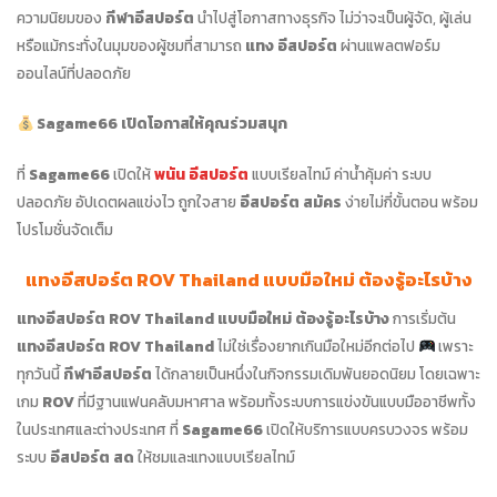
ความนิยมของ
กีฬาอีสปอร์ต
นำไปสู่โอกาสทางธุรกิจ ไม่ว่าจะเป็นผู้จัด, ผู้เล่น
หรือแม้กระทั่งในมุมของผู้ชมที่สามารถ
แทง อีสปอร์ต
ผ่านแพลตฟอร์ม
ออนไลน์ที่ปลอดภัย
Sagame66 เปิดโอกาสให้คุณร่วมสนุก
ที่
Sagame66
เปิดให้
พนัน อีสปอร์ต
แบบเรียลไทม์ ค่าน้ำคุ้มค่า ระบบ
ปลอดภัย อัปเดตผลแข่งไว ถูกใจสาย
อีสปอร์ต สมัคร
ง่ายไม่กี่ขั้นตอน พร้อม
โปรโมชั่นจัดเต็ม
แทงอีสปอร์ต ROV Thailand แบบมือใหม่ ต้องรู้อะไรบ้าง
แทงอีสปอร์ต ROV Thailand แบบมือใหม่ ต้องรู้อะไรบ้าง
การเริ่มต้น
แทงอีสปอร์ต ROV Thailand
ไม่ใช่เรื่องยากเกินมือใหม่อีกต่อไป
เพราะ
ทุกวันนี้
กีฬาอีสปอร์ต
ได้กลายเป็นหนึ่งในกิจกรรมเดิมพันยอดนิยม โดยเฉพาะ
เกม
ROV
ที่มีฐานแฟนคลับมหาศาล พร้อมทั้งระบบการแข่งขันแบบมืออาชีพทั้ง
ในประเทศและต่างประเทศ ที่
Sagame66
เปิดให้บริการแบบครบวงจร พร้อม
ระบบ
อีสปอร์ต สด
ให้ชมและแทงแบบเรียลไทม์