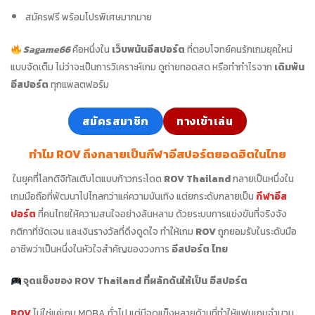
สมัครฟรี พร้อมโปรพิเศษมากมาย
Sagame66
คือหนึ่งใน
เว็บพนันอีสปอร์ต
ที่ตอบโจทย์คนรักเกมยุคใหม่
แบบจัดเต็ม ไม่ว่าจะเป็นการวิเคราะห์เกม ดูถ่ายทอดสด หรือทำกำไรจาก
เดิมพัน
อีสปอร์ต
ทุกแพลตฟอร์ม
สมัครสมาชิก
ทางเข้าเล่น
ทำไม ROV ถึงกลายเป็นกีฬาอีสปอร์ตยอดฮิตในไทย
ในยุคที่โลกดิจิทัลเติบโตแบบก้าวกระโดด
ROV Thailand
กลายเป็นหนึ่งใน
เกมมือถือที่พัฒนาไปไกลกว่าแค่ความบันเทิง แต่ยกระดับกลายเป็น
กีฬาอีส
ปอร์ต
ที่คนไทยให้ความสนใจอย่างล้นหลาม ด้วยระบบการแข่งขันที่จริงจัง
กติกาที่ชัดเจน และเงินรางวัลที่ดึงดูดใจ ทำให้เกม
ROV
ถูกยอมรับในระดับมือ
อาชีพว่าเป็นหนึ่งในหัวใจสำคัญของวงการ
อีสปอร์ต ไทย
จุดแข็งของ ROV Thailand ที่ผลักดันให้เป็น อีสปอร์ต
ROV
ไม่ใช่แค่เกม MOBA ทั่วไป แต่มีจุดแข็งหลายด้านที่ทำให้แฟนเกมจำนวน