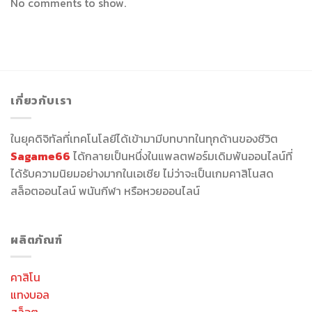
No comments to show.
เกี่ยวกับเรา
ในยุคดิจิทัลที่เทคโนโลยีได้เข้ามามีบทบาทในทุกด้านของชีวิต
Sagame66
ได้กลายเป็นหนึ่งในแพลตฟอร์มเดิมพันออนไลน์ที่
ได้รับความนิยมอย่างมากในเอเชีย ไม่ว่าจะเป็นเกมคาสิโนสด
สล็อตออนไลน์ พนันกีฬา หรือหวยออนไลน์
ผลิตภัณฑ์
คาสิโน
แทงบอล