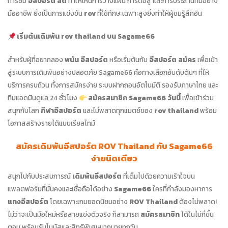
การชม
อีสปอร์ต สด
ทำให้เห็นการวางแผน การต่อสู้ และการประสานทีมอย่าง
มืออาชีพ ยิ่งเป็นการแข่งขัน
rov
ที่ใช้ทักษะเฉพาะสูงยิ่งทำให้ผู้ชมรู้สึกอิน
เริ่มต้นเดิมพัน rov thailand บน Sagame66
สำหรับผู้ที่อยากลอง
พนัน อีสปอร์ต
หรือเริ่มต้นกับ
อีสปอร์ต สมัคร
เพื่อเข้า
สู่ระบบการเดิมพันอย่างปลอดภัย Sagame66 คือทางเลือกอันดับต้นๆ ที่ให้
บริการครบถ้วน ทั้งการสมัครง่าย ระบบฝากถอนอัตโนมัติ รองรับภาษาไทย และ
ทีมแอดมินดูแล 24 ชั่วโมง
สมัครสมาชิก Sagame66 วันนี้
เพื่อเข้าร่วม
สนุกกับโลก
กีฬาอีสปอร์ต
และไม่พลาดทุกแมตช์ของ
rov thailand
พร้อม
โอกาสสร้างรายได้แบบเรียลไทม์
สมัครเดิมพันอีสปอร์ต ROV Thailand กับ Sagame66
ง่ายนิดเดียว
สนุกไปกับประสบการณ์
เดิมพันอีสปอร์ต
ที่เต็มไปด้วยความเร้าใจบน
แพลตฟอร์มที่มั่นคงและเชื่อถือได้อย่าง
Sagame66
ใครที่กำลังมองหาการ
แทงอีสปอร์ต
โดยเฉพาะเกมยอดนิยมอย่าง
ROV Thailand
ต้องไม่พลาด!
ไม่ว่าจะเป็นมือใหม่หรือสายแข่งตัวจริง ก็สามารถ
สมัครสมาชิก
ได้ในไม่กี่ขั้น
ตอน พร้อมรับโบนัสและสิทธิพิเศษมากมายทุกวัน