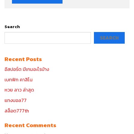
Search
SEARCH
Recent Posts
อีสปอร์ต มีเกมอะไรบ้าง
เบทฟิก คาสิโน
หวย ลาว ล่าสุด
แทงบอล77
สล็อต777th
Recent Comments