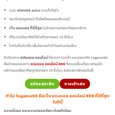
ระบบ
แทงบอล auto
รวดเร็วทันใจ
รองรับทุกอุปกรณ์ ทั้งมือถือและคอมพิวเตอร์
เว็บ แทงบอล ที่ดีที่สุด
ในด้านความปลอดภัยและบริการ
มีทีมงานมืออาชีพให้คำปรึกษาตลอด 24 ชั่วโมง
โปรโมชั่นจัดเต็ม เพิ่มโอกาสทำกำไรอย่างต่อเนื่อง
ถ้าต้องการ
พนันบอล ออนไลน์
ที่สะดวก รวดเร็ว และปลอดภัย Sagame66
คือคำตอบของการ
แทงบอล ออนไลน์ 888
ที่ครบเครื่องที่สุด พร้อมให้
บริการแบบมืออาชีพทุกวันตลอด 24 ชั่วโมง สมัครสมาชิกเลยวันนี้!
สมัครสมาชิก
ทางเข้าเล่น
ทำไม Sagame66 คือเว็บ แทงบอล ออนไลน์ 888 ที่ดีที่สุด
ในปีนี้
ความมั่นคง และความปลอดภัยระดับพรีเมียม