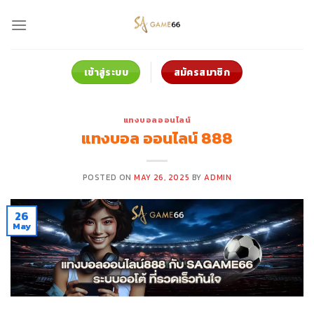
Skip
to
content
เข้าสู่ระบบ
สมัครสมาชิก
แทงบอลออนไลน์
แทงบอล ออนไลน์ 888
POSTED ON
MAY 26, 2025
BY
ADMIN
26
May