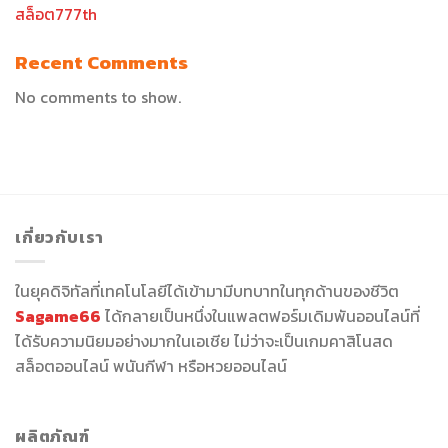
สล็อต777th
Recent Comments
No comments to show.
เกี่ยวกับเรา
ในยุคดิจิทัลที่เทคโนโลยีได้เข้ามามีบทบาทในทุกด้านของชีวิต
Sagame66
ได้กลายเป็นหนึ่งในแพลตฟอร์มเดิมพันออนไลน์ที่
ได้รับความนิยมอย่างมากในเอเชีย ไม่ว่าจะเป็นเกมคาสิโนสด
สล็อตออนไลน์ พนันกีฬา หรือหวยออนไลน์
ผลิตภัณฑ์