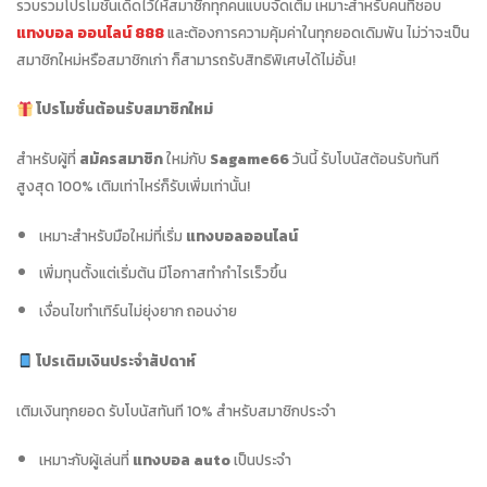
รวบรวมโปรโมชั่นเด็ดไว้ให้สมาชิกทุกคนแบบจัดเต็ม เหมาะสำหรับคนที่ชอบ
แทงบอล ออนไลน์ 888
และต้องการความคุ้มค่าในทุกยอดเดิมพัน ไม่ว่าจะเป็น
สมาชิกใหม่หรือสมาชิกเก่า ก็สามารถรับสิทธิพิเศษได้ไม่อั้น!
โปรโมชั่นต้อนรับสมาชิกใหม่
สำหรับผู้ที่
สมัครสมาชิก
ใหม่กับ
Sagame66
วันนี้ รับโบนัสต้อนรับทันที
สูงสุด 100% เติมเท่าไหร่ก็รับเพิ่มเท่านั้น!
เหมาะสำหรับมือใหม่ที่เริ่ม
แทงบอลออนไลน์
เพิ่มทุนตั้งแต่เริ่มต้น มีโอกาสทำกำไรเร็วขึ้น
เงื่อนไขทำเทิร์นไม่ยุ่งยาก ถอนง่าย
โปรเติมเงินประจำสัปดาห์
เติมเงินทุกยอด รับโบนัสทันที 10% สำหรับสมาชิกประจำ
เหมาะกับผู้เล่นที่
แทงบอล auto
เป็นประจำ