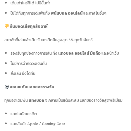
เติมเท่าไหร่ก็ได้ ไม่มีขั้นต่ำ
ใช้ได้กับทุกการเดิมพันทั้ง
พนันบอล ออนไลน์
และคาสิโนอื่นๆ
คืนยอดเสียทุกสัปดาห์
สมาชิกที่เล่นแล้วเสีย รับเครดิตคืนสูงสุด 5% ทุกวันจันทร์
รองรับทุกช่องทางการเล่น ทั้ง
แทงบอล ออนไลน์ มือถือ
และหน้าเว็บ
ไม่มีการจำกัดวงเงินคืน
ยิ่งเล่น ยิ่งได้คืน
สะสมแต้มแลกของรางวัล
ทุกยอดเดิมพัน
แทงบอล
จะกลายเป็นแต้มสะสม แลกของรางวัลสุดพรีเมียม
แลกโบนัสเครดิต
แลกสินค้า Apple / Gaming Gear