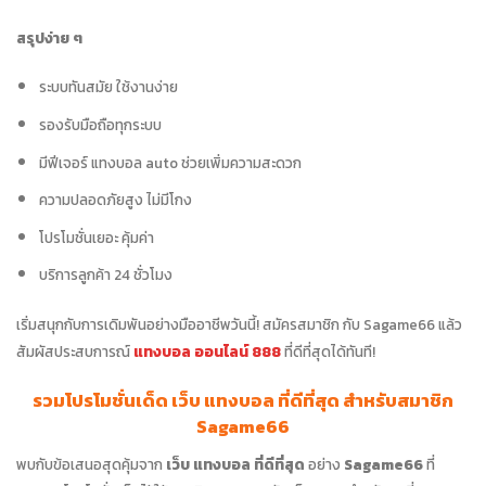
สรุปง่าย ๆ
ระบบทันสมัย ใช้งานง่าย
รองรับมือถือทุกระบบ
มีฟีเจอร์ แทงบอล auto ช่วยเพิ่มความสะดวก
ความปลอดภัยสูง ไม่มีโกง
โปรโมชั่นเยอะ คุ้มค่า
บริการลูกค้า 24 ชั่วโมง
เริ่มสนุกกับการเดิมพันอย่างมืออาชีพวันนี้! สมัครสมาชิก กับ Sagame66 แล้ว
สัมผัสประสบการณ์
แทงบอล ออนไลน์ 888
ที่ดีที่สุดได้ทันที!
รวมโปรโมชั่นเด็ด เว็บ แทงบอล ที่ดีที่สุด สำหรับสมาชิก
Sagame66
พบกับข้อเสนอสุดคุ้มจาก
เว็บ แทงบอล ที่ดีที่สุด
อย่าง
Sagame66
ที่