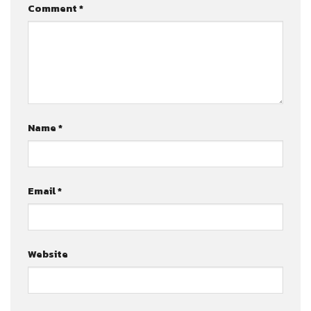
Comment
*
Name
*
Email
*
Website