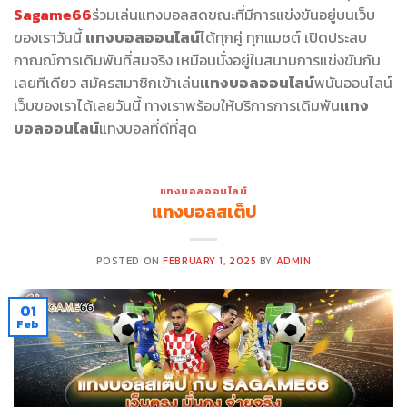
Sagame66
ร่วมเล่นแทงบอลสดขณะที่มีการแข่งขันอยู่บนเว็บ
ของเราวันนี้
แทงบอลออนไลน์
ได้ทุกคู่ ทุกแมชต์ เปิดประสบ
กาณณ์การเดิมพันที่สมจริง เหมือนนั่งอยู่ในสนามการแข่งขันกัน
เลยทีเดียว สมัครสมาชิกเข้าเล่น
แทงบอลออนไลน์
พนันออนไลน์
เว็บของเราได้เลยวันนี้ ทางเราพร้อมให้บริการการเดิมพัน
แทง
บอลออนไลน์
แทงบอลที่ดีที่สุด
แทงบอลออนไลน์
แทงบอลสเต็ป
POSTED ON
FEBRUARY 1, 2025
BY
ADMIN
01
Feb