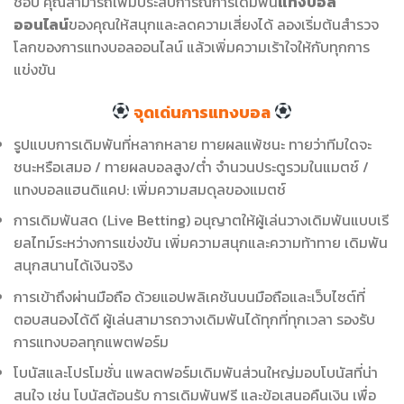
ชอบ คุณสามารถเพิ่มประสบการณ์การเดิมพัน
แทงบอล
ออนไลน์
ของคุณให้สนุกและลดความเสี่ยงได้ ลองเริ่มต้นสำรวจ
โลกของการแทงบอลออนไลน์ แล้วเพิ่มความเร้าใจให้กับทุกการ
แข่งขัน
จุดเด่นการแทงบอล
รูปแบบการเดิมพันที่หลากหลาย ทายผลแพ้ชนะ ทายว่าทีมใดจะ
ชนะหรือเสมอ / ทายผลบอลสูง/ต่ำ จำนวนประตูรวมในแมตช์ /
แทงบอลแฮนดิแคป: เพิ่มความสมดุลของแมตช์
การเดิมพันสด (Live Betting) อนุญาตให้ผู้เล่นวางเดิมพันแบบเรี
ยลไทม์ระหว่างการแข่งขัน เพิ่มความสนุกและความท้าทาย เดิมพัน
สนุกสนานได้เงินจริง
การเข้าถึงผ่านมือถือ ด้วยแอปพลิเคชันบนมือถือและเว็บไซต์ที่
ตอบสนองได้ดี ผู้เล่นสามารถวางเดิมพันได้ทุกที่ทุกเวลา รองรับ
การแทงบอลทุกแพตฟอร์ม
โบนัสและโปรโมชั่น แพลตฟอร์มเดิมพันส่วนใหญ่มอบโบนัสที่น่า
สนใจ เช่น โบนัสต้อนรับ การเดิมพันฟรี และข้อเสนอคืนเงิน เพื่อ