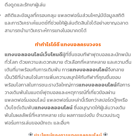
ดึงดูดและรักษาผู้เล่น
สถิติและข้อมูลที่ครอบคลุม แพลตฟอร์มส่วนใหญ่มีข้อมูลสถิติ
และการวิเคราะห์แมตช์ที่ช่วยให้ผู้เล่นตัดสินใจได้อย่างชาญฉลาด
สามารถนำมาวิเคราะห์การแทงในอนาคตได้
ทำกำไรได้ดี แทงบอลครบวงจร
แทงบอลออนไลน์เว็บไหนดี
ผู้ที่ชื่นชอบกีฬาฟุตบอลและนักพนัน
ทั่วโลก ด้วยความสะดวกสบาย ตัวเลือกที่หลากหลาย และความตื่น
เต้นที่มาพร้อมกับการเดิมพัน การ
แทงบอลออนไลน์
จึงกลาย
เป็นวิธีที่น่าสนใจในการเพิ่มความสนุกให้กับกีฬาที่คุณชื่นชอบ
พร้อมโอกาสในการชนะรางวัลใหญ่การ
แทงบอลออนไลน์
คือการ
วางเดิมพันในแมตช์ฟุตบอลและเหตุการณ์ที่เกี่ยวข้องผ่าน
แพลตฟอร์มออนไลน์ แพลตฟอร์มเหล่านี้เรียกว่าสปอร์ตบุ๊กหรือ
เว็บไซต์เดิมพัน
แทงบอลออนไลน์
ซึ่งอนุญาตให้ผู้เล่นวางเดิม
พันในผลลัพธ์ที่หลากหลาย เช่น ผลการแข่งขัน จำนวนประตู
ฟอร์มการเล่นของนักเตะ และอื่นๆ
ประโยชน์ของการแทงบอลออนไลน์