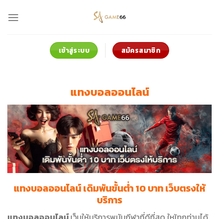
Skip
to
content
เข้าสู่ระบบ
สมัครสมาชิก
แทงบอลออนไลน์
แทงบอลออนไลน์ เดิมพันขั้นต่ำ 10 บาท เว็บตรงให้
บริการ
แทงบอลออนไลน์
เว็บให้บริการพนันกีฬาที่ดีที่สุด ใหเ้ทุกท่านได้