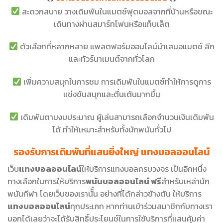
สะดวกสบาย วางเดิมพันในแมตช์ฟุตบอลจากที่บ้านหรือขณะ
เดินทางผ่านสมาร์ทโฟนหรือแท็บเล็ต
ตัวเลือกที่หลากหลาย แพลตฟอร์มออนไลน์นำเสนอแมตช์ ลีก
และทัวร์นาเมนต์จากทั่วโลก
เพิ่มความสนุกในการชม การเดิมพันในแมตช์ทำให้การดูการ
แข่งขันสนุกและตื่นเต้นมากขึ้น
เดิมพันตามงบประมาณ ผู้เล่นสามารถเลือกจำนวนเงินเดิมพัน
ได้ ทำให้เหมาะสำหรับทั้งนักพนันทั่วไป
รองรับการเดิมพันที่แสนยิ่งใหญ่ แทงบอลออนไลน์
เว็บ
แทงบอลออนไลน์
ให้บริการแทงบอลครบวงจร เป็นอีกหนึ่ง
ทางเลือกในการให้บริการ
พนันบอลออนไลน์ ฟรี
สำหรับเหล่านัก
พนันกีฬา โดยเว็บของเรานัั้น อย่างที่ได้กล่าวข้างต้น ให้บริการ
แทงบอลออนไลน์
ทุกประเภท หากท่านเข้าร่วมสมาชิกกับทางเรา
บอกได้เลยว่าจะได้รับสิทธิ์ประโยนช์ในการใช้บริการที่แสนคุ้มค่า