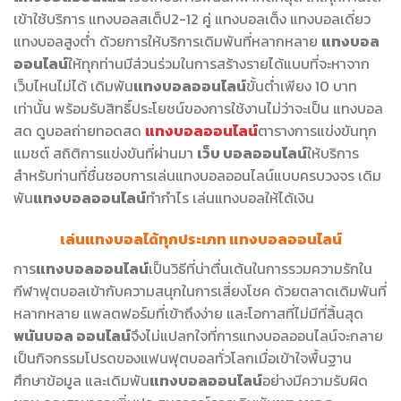
เข้าใช้บริการ แทงบอลสเต็ป2-12 คู่ แทงบอลเต็ง แทงบอลเดี่ยว
แทงบอลสูงต่ำ ด้วยการให้บริการเดิมพันที่หลากหลาย
แทงบอล
ออนไลน์
ให้ทุกท่านมีส่วนร่วมในการสร้างรายได้แบบที่จะหาจาก
เว็บไหนไม่ได้ เดิมพัน
แทงบอลออนไลน์
ขั้นต่ำเพียง 10 บาท
เท่านั้น พร้อมรับสิทธิ์ประโยชน์ของการใช้งานไม่ว่าจะเป็น แทงบอล
สด ดูบอลถ่ายทอดสด
แทงบอลออนไลน์
ตารางการแข่งขันทุก
แมชต์ สถิติการแข่งขันที่ผ่านมา
เว็บ บอลออนไลน์
ให้บริการ
สำหรับท่านที่ชื่นชอบการเล่นแทงบอลออนไลน์แบบครบวงจร เดิม
พัน
แทงบอลออนไลน์
ทำกำไร เล่นแทงบอลให้ได้เงิน
เล่นแทงบอลได้ทุกประเภท แทงบอลออนไลน์
การ
แทงบอลออนไลน์
เป็นวิธีที่น่าตื่นเต้นในการรวมความรักใน
กีฬาฟุตบอลเข้ากับความสนุกในการเสี่ยงโชค ด้วยตลาดเดิมพันที่
หลากหลาย แพลตฟอร์มที่เข้าถึงง่าย และโอกาสที่ไม่มีที่สิ้นสุด
พนันบอล ออนไลน์
จึงไม่แปลกใจที่การแทงบอลออนไลน์จะกลาย
เป็นกิจกรรมโปรดของแฟนฟุตบอลทั่วโลกเมื่อเข้าใจพื้นฐาน
ศึกษาข้อมูล และเดิมพัน
แทงบอลออนไลน์
อย่างมีความรับผิด