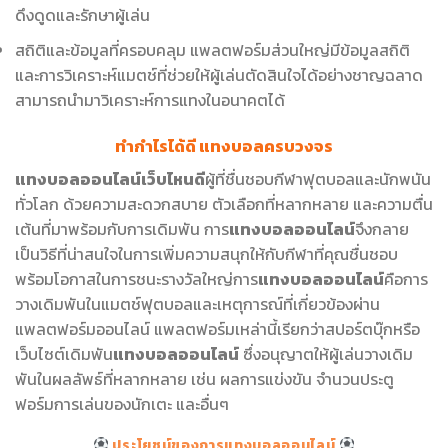
ดึงดูดและรักษาผู้เล่น
สถิติและข้อมูลที่ครอบคลุม แพลตฟอร์มส่วนใหญ่มีข้อมูลสถิติ
และการวิเคราะห์แมตช์ที่ช่วยให้ผู้เล่นตัดสินใจได้อย่างชาญฉลาด
สามารถนำมาวิเคราะห์การแทงในอนาคตได้
ทำกำไรได้ดี แทงบอลครบวงจร
แทงบอลออนไลน์เว็บไหนดี
ผู้ที่ชื่นชอบกีฬาฟุตบอลและนักพนัน
ทั่วโลก ด้วยความสะดวกสบาย ตัวเลือกที่หลากหลาย และความตื่น
เต้นที่มาพร้อมกับการเดิมพัน การ
แทงบอลออนไลน์
จึงกลาย
เป็นวิธีที่น่าสนใจในการเพิ่มความสนุกให้กับกีฬาที่คุณชื่นชอบ
พร้อมโอกาสในการชนะรางวัลใหญ่การ
แทงบอลออนไลน์
คือการ
วางเดิมพันในแมตช์ฟุตบอลและเหตุการณ์ที่เกี่ยวข้องผ่าน
แพลตฟอร์มออนไลน์ แพลตฟอร์มเหล่านี้เรียกว่าสปอร์ตบุ๊กหรือ
เว็บไซต์เดิมพัน
แทงบอลออนไลน์
ซึ่งอนุญาตให้ผู้เล่นวางเดิม
พันในผลลัพธ์ที่หลากหลาย เช่น ผลการแข่งขัน จำนวนประตู
ฟอร์มการเล่นของนักเตะ และอื่นๆ
ประโยชน์ของการแทงบอลออนไลน์