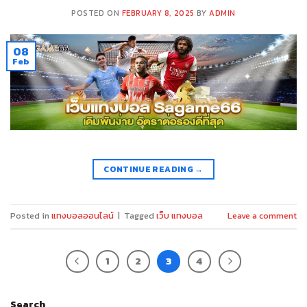
POSTED ON
FEBRUARY 8, 2025
BY
ADMIN
08
Feb
CONTINUE READING
→
Posted in
แทงบอลออนไลน์
|
Tagged
เว็บ แทงบอล
Leave a comment
1
2
3
4
Search