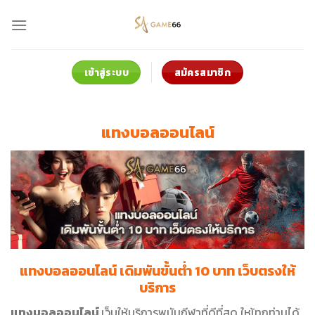
Skip
to
content
เข้าสู่ระบบ
สมัครสมาชิก
แทงบอลออนไลน์
แทงบอลออนไลน์ เดิมพันขั้นต่ำ 10 บาท เว็บตรงให้
บริการ
แทงบอลออนไลน์
เว็บให้บริการพนันกีฬาที่ดีที่สุด ใหเ้ทุกท่านได้