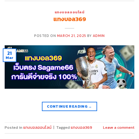
แทงบอลออนไลน์
แทงบอล369
POSTED ON
MARCH 21, 2025
BY
ADMIN
21
Mar
CONTINUE READING
→
Posted in
แทงบอลออนไลน์
|
Tagged
แทงบอล369
Leave a comment