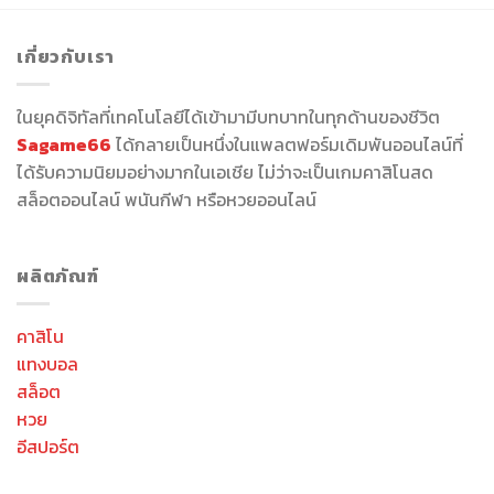
เกี่ยวกับเรา
ในยุคดิจิทัลที่เทคโนโลยีได้เข้ามามีบทบาทในทุกด้านของชีวิต
Sagame66
ได้กลายเป็นหนึ่งในแพลตฟอร์มเดิมพันออนไลน์ที่
ได้รับความนิยมอย่างมากในเอเชีย ไม่ว่าจะเป็นเกมคาสิโนสด
สล็อตออนไลน์ พนันกีฬา หรือหวยออนไลน์
ผลิตภัณฑ์
คาสิโน
แทงบอล
สล็อต
หวย
อีสปอร์ต