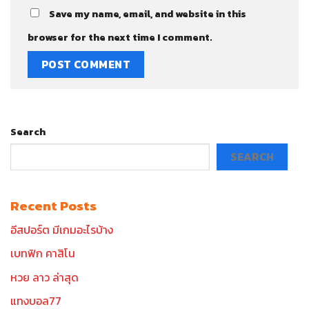
Save my name, email, and website in this
browser for the next time I comment.
Search
SEARCH
Recent Posts
อีสปอร์ต มีเกมอะไรบ้าง
เบทฟิก คาสิโน
หวย ลาว ล่าสุด
แทงบอล77