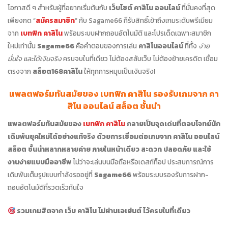
โอกาสดี ๆ สำหรับผู้ที่อยากเริ่มต้นกับ
เว็บไซต์ คาสิโน ออนไลน์
ที่มั่นคงที่สุด
เพียงกด “
สมัครสมาชิก
” กับ Sagame66 ก็รับสิทธิ์เข้าถึงเกมระดับพรีเมียม
จาก
เบทฟิก คาสิโน
พร้อมระบบฝากถอนอัตโนมัติ และโปรเด็ดเฉพาะสมาชิก
ใหม่เท่านั้น
Sagame66
คือคำตอบของการเล่น
คาสิโนออนไลน์
ที่ทั้ง
ง่าย
มั่นใจ และได้เงินจริง
ครบจบในที่เดียว ไม่ต้องสลับเว็บ ไม่ต้องย้ายเครดิต เชื่อม
ตรงจาก
สล็อต168คาสิโน
ให้ทุกการหมุนเป็นเงินจริง!
แพลตฟอร์มทันสมัยของ เบทฟิก คาสิโน รองรับเกมจาก คา
สิโน ออนไลน์ สล็อต ชั้นนำ
แพลตฟอร์มทันสมัยของ
เบทฟิก คาสิโน
กลายเป็นจุดเด่นที่ตอบโจทย์นัก
เดิมพันยุคใหม่ได้อย่างแท้จริง ด้วยการเชื่อมต่อเกมจาก
คาสิโน ออนไลน์
สล็อต
ชั้นนำหลากหลายค่าย ภายในหน้าเดียว สะดวก ปลอดภัย และใช้
งานง่ายแบบมืออาชีพ
ไม่ว่าจะเล่นบนมือถือหรือเดสก์ท็อป ประสบการณ์การ
เดิมพันเต็มรูปแบบกำลังรออยู่ที่
Sagame66
พร้อมระบบรองรับการฝาก-
ถอนอัตโนมัติที่รวดเร็วทันใจ
รวมเกมฮิตจาก เว็บ คาสิโน ไม่ผ่านเอเย่นต์ ไว้ครบในที่เดียว