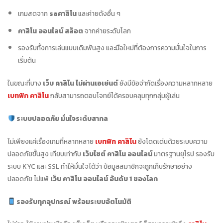
เกมสดจาก
saคาสิโน
และค่ายดังอื่น ๆ
คาสิโน ออนไลน์ สล็อต
จากค่ายระดับโลก
รองรับทั้งการเล่นแบบเดิมพันสูง และมือใหม่ที่ต้องการความมั่นใจในการ
เริ่มต้น
ในขณะที่บาง
เว็บ คาสิโน ไม่ผ่านเอเย่นต์
ยังมีข้อจำกัดเรื่องความหลากหลาย
เบทฟิก คาสิโน
กลับสามารถตอบโจทย์ได้ครอบคลุมทุกกลุ่มผู้เล่น
ระบบปลอดภัย มั่นใจระดับสากล
ไม่เพียงแค่เรื่องเกมที่หลากหลาย
เบทฟิก คาสิโน
ยังโดดเด่นด้วยระบบความ
ปลอดภัยขั้นสูง เทียบเท่ากับ
เว็บไซต์ คาสิโน ออนไลน์
มาตรฐานยุโรป รองรับ
ระบบ KYC และ SSL ทำให้มั่นใจได้ว่า ข้อมูลสมาชิกจะถูกเก็บรักษาอย่าง
ปลอดภัย ไม่แพ้
เว็บ คาสิโน ออนไลน์ อันดับ 1 ของโลก
รองรับทุกอุปกรณ์ พร้อมระบบอัตโนมัติ