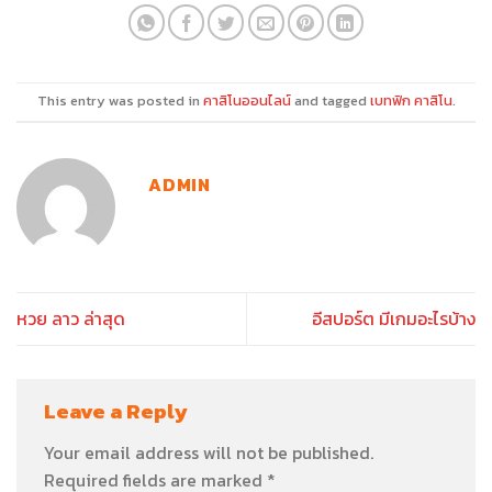
This entry was posted in
คาสิโนออนไลน์
and tagged
เบทฟิก คาสิโน
.
ADMIN
หวย ลาว ล่าสุด
อีสปอร์ต มีเกมอะไรบ้าง
Leave a Reply
Your email address will not be published.
Required fields are marked
*