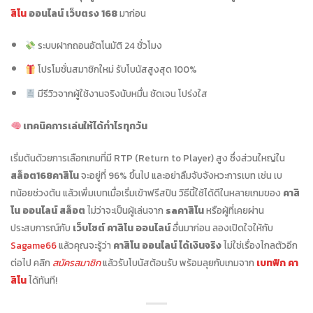
สิโน
ออนไลน์ เว็บตรง 168
มาก่อน
ระบบฝากถอนอัตโนมัติ 24 ชั่วโมง
โปรโมชั่นสมาชิกใหม่ รับโบนัสสูงสุด 100%
มีรีวิวจากผู้ใช้งานจริงนับหมื่น ชัดเจน โปร่งใส
เทคนิคการเล่นให้ได้กำไรทุกวัน
เริ่มต้นด้วยการเลือกเกมที่มี RTP (Return to Player) สูง ซึ่งส่วนใหญ่ใน
สล็อต168คาสิโน
จะอยู่ที่ 96% ขึ้นไป และอย่าลืมจับจังหวะการเบท เช่น เบ
ทน้อยช่วงต้น แล้วเพิ่มเบทเมื่อเริ่มเข้าฟรีสปิน วิธีนี้ใช้ได้ดีในหลายเกมของ
คาสิ
โน ออนไลน์ สล็อต
ไม่ว่าจะเป็นผู้เล่นจาก
saคาสิโน
หรือผู้ที่เคยผ่าน
ประสบการณ์กับ
เว็บไซต์ คาสิโน ออนไลน์
อื่นมาก่อน ลองเปิดใจให้กับ
Sagame66
แล้วคุณจะรู้ว่า
คาสิโน ออนไลน์ ได้เงินจริง
ไม่ใช่เรื่องไกลตัวอีก
ต่อไป คลิก
สมัครสมาชิก
แล้วรับโบนัสต้อนรับ พร้อมลุยกับเกมจาก
เบทฟิก คา
สิโน
ได้ทันที!