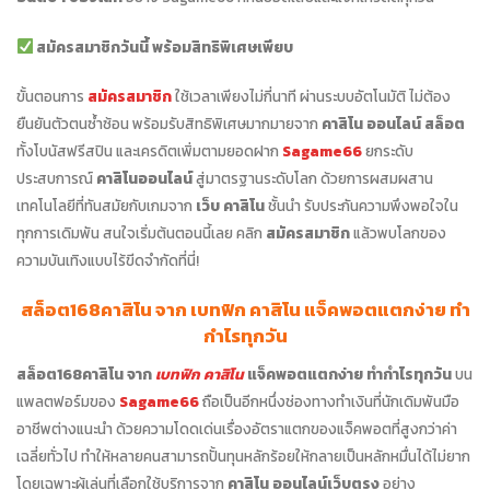
สมัครสมาชิกวันนี้ พร้อมสิทธิพิเศษเพียบ
ขั้นตอนการ
สมัครสมาชิก
ใช้เวลาเพียงไม่กี่นาที ผ่านระบบอัตโนมัติ ไม่ต้อง
ยืนยันตัวตนซ้ำซ้อน พร้อมรับสิทธิพิเศษมากมายจาก
คาสิโน ออนไลน์ สล็อต
ทั้งโบนัสฟรีสปิน และเครดิตเพิ่มตามยอดฝาก
Sagame66
ยกระดับ
ประสบการณ์
คาสิโนออนไลน์
สู่มาตรฐานระดับโลก ด้วยการผสมผสาน
เทคโนโลยีที่ทันสมัยกับเกมจาก
เว็บ คาสิโน
ชั้นนำ รับประกันความพึงพอใจใน
ทุกการเดิมพัน สนใจเริ่มต้นตอนนี้เลย คลิก
สมัครสมาชิก
แล้วพบโลกของ
ความบันเทิงแบบไร้ขีดจำกัดที่นี่!
สล็อต168คาสิโน จาก เบทฟิก คาสิโน แจ็คพอตแตกง่าย ทำ
กำไรทุกวัน
สล็อต168คาสิโน จาก
เบทฟิก คาสิโน
แจ็คพอตแตกง่าย ทำกำไรทุกวัน
บน
แพลตฟอร์มของ
Sagame66
ถือเป็นอีกหนึ่งช่องทางทำเงินที่นักเดิมพันมือ
อาชีพต่างแนะนำ ด้วยความโดดเด่นเรื่องอัตราแตกของแจ็คพอตที่สูงกว่าค่า
เฉลี่ยทั่วไป ทำให้หลายคนสามารถปั้นทุนหลักร้อยให้กลายเป็นหลักหมื่นได้ไม่ยาก
โดยเฉพาะผู้เล่นที่เลือกใช้บริการจาก
คาสิโน ออนไลน์เว็บตรง
อย่าง