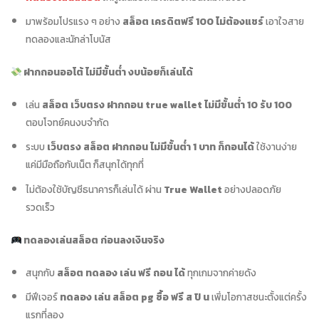
มาพร้อมโปรแรง ๆ อย่าง
สล็อต เครดิตฟรี 100 ไม่ต้องแชร์
เอาใจสาย
ทดลองและนักล่าโบนัส
ฝากถอนออโต้ ไม่มีขั้นต่ำ งบน้อยก็เล่นได้
เล่น
สล็อต เว็บตรง ฝากถอน true wallet ไม่มีขั้นต่ํา 10 รับ 100
ตอบโจทย์คนงบจำกัด
ระบบ
เว็บตรง สล็อต ฝากถอน ไม่มีขั้นต่ำ 1 บาท ก็ถอนได้
ใช้งานง่าย
แค่มีมือถือกับเน็ต ก็สนุกได้ทุกที่
ไม่ต้องใช้บัญชีธนาคารก็เล่นได้ ผ่าน
True Wallet
อย่างปลอดภัย
รวดเร็ว
ทดลองเล่นสล็อต ก่อนลงเงินจริง
สนุกกับ
สล็อต ทดลอง เล่น ฟรี ถอน ได้
ทุกเกมจากค่ายดัง
มีฟีเจอร์
ทดลอง เล่น สล็อต pg ซื้อ ฟรี ส ปิ น
เพิ่มโอกาสชนะตั้งแต่ครั้ง
แรกที่ลอง