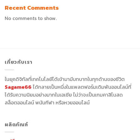
Recent Comments
No comments to show.
เกี่ยวกับเรา
ในยุคดิจิทัลที่เทคโนโลยีได้เข้ามามีบทบาทในทุกด้านของชีวิต
Sagame66
ได้กลายเป็นหนึ่งในแพลตฟอร์มเดิมพันออนไลน์ที่
ได้รับความนิยมอย่างมากในเอเชีย ไม่ว่าจะเป็นเกมคาสิโนสด
สล็อตออนไลน์ พนันกีฬา หรือหวยออนไลน์
ผลิตภัณฑ์