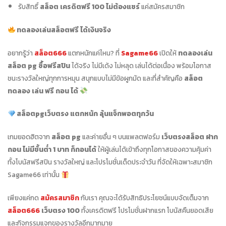
รับสิทธิ์
สล็อต เครดิตฟรี 100 ไม่ต้องแชร์
แค่สมัครสมาชิก
ทดลองเล่นสล็อตฟรี ได้เงินจริง
อยากรู้ว่า
สล็อต666
แตกหนักแค่ไหน? ที่
Sagame66
เปิดให้
ทดลองเล่น
สล็อต pg ซื้อฟรีสปิน
ได้จริง ไม่มีเด้ง ไม่หลุด เล่นได้ต่อเนื่อง พร้อมโอกาส
ชนะรางวัลใหญ่ทุกการหมุน สนุกแบบไม่มีข้อผูกมัด และที่สำคัญคือ
สล็อต
ทดลอง เล่น ฟรี ถอน ได้
สล็อตpgเว็บตรง แตกหนัก ลุ้นแจ็กพอตทุกวัน
เกมยอดฮิตจาก
สล็อต pg
และค่ายอื่น ๆ บนแพลตฟอร์ม
เว็บตรงสล็อต ฝาก
ถอน ไม่มีขั้นต่ำ 1 บาท ก็ถอนได้
ให้ผู้เล่นได้เข้าถึงทุกโอกาสของความคุ้มค่า
ทั้งโบนัสฟรีสปิน รางวัลใหญ่ และโปรโมชั่นเด็ดประจำวัน ที่จัดให้เฉพาะสมาชิก
Sagame66 เท่านั้น
เพียงแค่กด
สมัครสมาชิก
กับเรา คุณจะได้รับสิทธิประโยชน์แบบจัดเต็มจาก
สล็อต666
เว็บตรง 100
ทั้งเครดิตฟรี โปรโมชั่นฝากแรก โบนัสคืนยอดเสีย
และกิจกรรมแจกของรางวัลอีกมากมาย