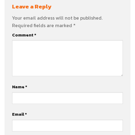
Leave a Reply
Your email address will not be published.
Required fields are marked
*
Comment
*
Name
*
Email
*