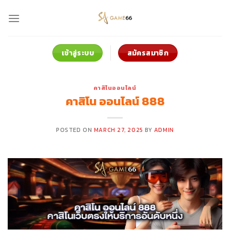
Skip
to
content
เข้าสู่ระบบ
สมัครสมาชิก
คาสิโนออนไลน์
คาสิโน ออนไลน์ 888
POSTED ON
MARCH 27, 2025
BY
ADMIN