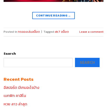
CONTINUE READING
→
Posted in
ทดลองเล่นสล็อต
|
Tagged
dk7 สล็อต
Leave a comment
Search
SEARCH
Recent Posts
อีสปอร์ต มีเกมอะไรบ้าง
เบทฟิก คาสิโน
หวย ลาว ล่าสุด