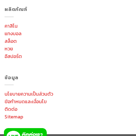
ผลิตภัณฑ์
คาสิโน
แทงบอล
สล็อต
หวย
อีสปอร์ต
ข้อมูล
นโยบายความเป็นส่วนตัว
ข้อกำหนดและเงื่อนไข
ติดต่อ
Sitemap