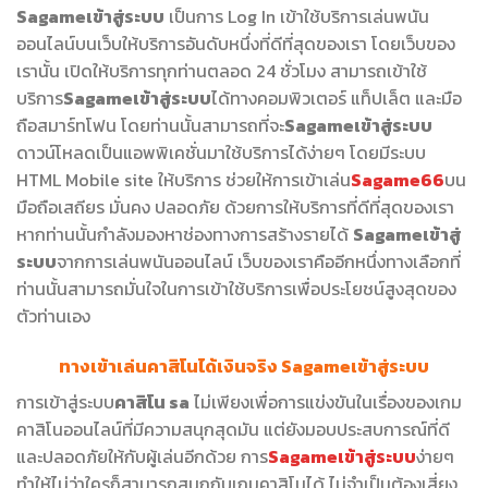
Sagameเข้าสู่ระบบ
เป็นการ Log In เข้าใช้บริการเล่นพนัน
ออนไลน์บนเว็บให้บริการอันดับหนึ่งที่ดีที่สุดของเรา โดยเว็บของ
เรานั้น เปิดให้บริการทุกท่านตลอด 24 ชั่วโมง สามารถเข้าใช้
บริการ
Sagameเข้าสู่ระบบ
ได้ทางคอมพิวเตอร์ แท็ปเล็ต และมือ
ถือสมาร์ทโฟน โดยท่านนั้นสามารถที่จะ
Sagameเข้าสู่ระบบ
ดาวน์โหลดเป็นแอพพิเคชั่นมาใช้บริการได้ง่ายๆ โดยมีระบบ
HTML Mobile site ให้บริการ ช่วยให้การเข้าเล่น
Sagame66
บน
มือถือเสถียร มั่นคง ปลอดภัย ด้วยการให้บริการที่ดีที่สุดของเรา
หากท่านนั้นกำลังมองหาช่องทางการสร้างรายได้
Sagameเข้าสู่
ระบบ
จากการเล่นพนันออนไลน์ เว็บของเราคืออีกหนึ่งทางเลือกที่
ท่านนั้นสามารถมั่นใจในการเข้าใช้บริการเพื่อประโยชน์สูงสุดของ
ตัวท่านเอง
ทางเข้าเล่นคาสิโนได้เงินจริง Sagameเข้าสู่ระบบ
การเข้าสู่ระบบ
คาสิโน sa
ไม่เพียงเพื่อการแข่งขันในเรื่องของเกม
คาสิโนออนไลน์ที่มีความสนุกสุดมัน แต่ยังมอบประสบการณ์ที่ดี
และปลอดภัยให้กับผู้เล่นอีกด้วย การ
Sagameเข้าสู่ระบบ
ง่ายๆ
ทำให้ไม่ว่าใครก็สามารถสนุกกับเกมคาสิโนได้ ไม่จำเป็นต้องเสี่ยง