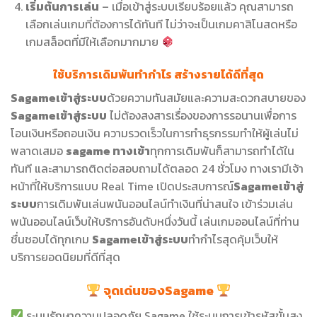
เริ่มต้นการเล่น
– เมื่อเข้าสู่ระบบเรียบร้อยแล้ว คุณสามารถ
เลือกเล่นเกมที่ต้องการได้ทันที ไม่ว่าจะเป็นเกมคาสิโนสดหรือ
เกมสล็อตที่มีให้เลือกมากมาย
ใช้บริการเดิมพันทำกำไร สร้างรายได้ดีที่สุด
Sagameเข้าสู่ระบบ
ด้วยความทันสมัยและความสะดวกสบายของ
Sagameเข้าสู่ระบบ
ไม่ต้องสงสารเรื่องของการรอนานเพื่อการ
โอนเงินหรือถอนเงิน ความรวดเร็วในการทำธุรกรรมทำให้ผู้เล่นไม่
พลาดเสมอ
sagame ทางเข้า
ทุกการเดิมพันก็สามารถทำได้ใน
ทันที และสามารถติดต่อสอบถามได้ตลอด 24 ชั่วโมง ทางเรามีเจ้า
หน้าที่ให้บริการแบบ Real Time เปิดประสบการณ์
Sagameเข้าสู่
ระบบ
การเดิมพันเล่นพนันออนไลน์ทำเงินที่น่าสนใจ เข้าร่วมเล่น
พนันออนไลน์เว็บให้บริการอันดับหนึ่งวันนี้ เล่นเกมออนไลน์ที่ท่าน
ชื่นชอบได้ทุกเกม
Sagameเข้าสู่ระบบ
ทำกำไรสุดคุ้มเว็บให้
บริการยอดนิยมที่ดีที่สุด
จุดเด่นของSagame
ระบบรักษาความปลอดภัย Sagame ใช้ระบบการเข้ารหัสขั้นสูง