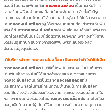
ส่วนนี้ โดยความพิเศษคือ
ทดลองเล่นสล็อต
เป็นการให้บริการ
เล่นสล็อตฟรีบนค่ายเกมสล็อตเจ้าใหญ่มากมาย อีกทั้งยังมีรูป
แบบเกมออนไลน์ให้ท่านได้เลือกเล่นอย่างจุใจ เข้าใช้บริการทดลอง
เล่น
ทดลองเล่นสล็อต pg
ได้อย่างสนุกสนานก่อนทำการเดิมพัน
จริง ซึ่งในการ
ทดลองเล่นสล็อต
เดิมพันก่อนเล่นด้วยเงินจริง เรา
บอกได้เลยว่าเป็นประโยชน์ต่อตัวท่านอย่างมาก เพราะจะทำให้ท่าน
ได้เรียนรู้ เทคนิค แนวทางการเดิมพัน เพื่อที่เล่นจริง จะได้
ประโยชน์สูงสุดนั้นเอง
ใช้บริการง่ายๆ ทดลองเล่นสล็อต เพื่อการทำกำไรให้ได้เงิน
การ
ทดลองเล่นสล็อต
เป็นวิธีที่นักพนันหลายคนนั้นเริ่มต้นการ
เดิมพันสล็อตออนไลน์ได้อย่างง่ายดายและสะดวกสบายการ
ทดลองเล่นสล็อตนั้นถือเป็นวิธี
ทดลองเล่นสล็อต
ที่มี
ประสิทธิภาพที่สุดในการฝึกฝนความชำนาญในการเล่นสล็อต
โดยที่ไม่ต้องเสี่ยงเงินของตัวเอง สามารถทดลองเล่นสล็อตได้ใน
หลายๆ แพลตฟอร์มออนไลน์
ทดลองเล่นสล็อตฟรี
โดยไม่ต้อง
ลงทุนเงินใดๆ ทำให้ผู้เล่นได้รับประสบการณ์และความสนุกสนาน