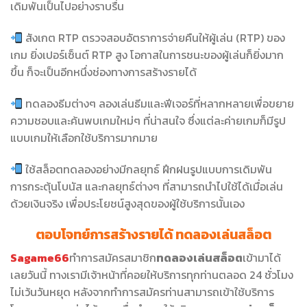
เดิมพันเป็นไปอย่างราบรื่น
สังเกต RTP ตรวจสอบอัตราการจ่ายคืนให้ผู้เล่น (RTP) ของ
เกม ยิ่งเปอร์เซ็นต์ RTP สูง โอกาสในการชนะของผู้เล่นก็ยิ่งมาก
ขึ้น ก็จะเป็นอีกหนึ่งช่องทางการสร้างรายได้
ทดลองธีมต่างๆ ลองเล่นธีมและฟีเจอร์ที่หลากหลายเพื่อขยาย
ความชอบและค้นพบเกมใหม่ๆ ที่น่าสนใจ ซึ่งแต่ละค่ายเกมก็มีรูป
แบบเกมให้เลือกใช้บริการมากมาย
ใช้สล็อตทดลองอย่างมีกลยุทธ์ ฝึกฝนรูปแบบการเดิมพัน
การกระตุ้นโบนัส และกลยุทธ์ต่างๆ ที่สามารถนำไปใช้ได้เมื่อเล่น
ด้วยเงินจริง เพื่อประโยชน์สูงสุดของผู้ใช้บริการนั้นเอง
ตอบโจทย์การสร้างรายได้ ทดลองเล่นสล็อต
Sagame66
ทำการสมัครสมาชิก
ทดลองเล่นสล็อต
เข้ามาได้
เลยวันนี้ ทางเรามีเจ้าหน้าที่คอยให้บริการทุกท่านตลอด 24 ชั่วโมง
ไม่เว้นวันหยุด หลังจากทำการสมัครท่านสามารถเข้าใช้บริการ