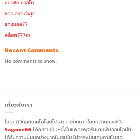
เบทฟิก คาสิโน
หวย ลาว ล่าสุด
แทงบอล77
สล็อต777th
Recent Comments
No comments to show.
เกี่ยวกับเรา
ในยุคดิจิทัลที่เทคโนโลยีได้เข้ามามีบทบาทในทุกด้านของชีวิต
Sagame66
ได้กลายเป็นหนึ่งในแพลตฟอร์มเดิมพันออนไลน์ที่
ได้รับความนิยมอย่างมากในเอเชีย ไม่ว่าจะเป็นเกมคาสิโนสด