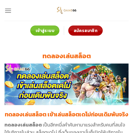
Skip
to
content
เข้าสู่ระบบ
สมัครสมาชิก
ทดลองเล่นสล็อต
ทดลองเล่นสล็อต เข้าเล่นสล็อตเดโม่ก่อนเดิมพันจริง
ทดลองเล่นสล็อต
เป็นอีกหนึ่งคำค้นหามาแรงสำหรับคนที่สนใจ
ใช้บริการในส่วน สล็อตเดโม่ ซึ่งเว็บของเรานั้นก็เปิดให้บริการใน