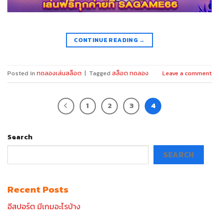
CONTINUE READING
→
Posted in
ทดลองเล่นสล็อต
|
Tagged
สล็อต ทดลอง
Leave a comment
1
2
3
4
Search
SEARCH
Recent Posts
อีสปอร์ต มีเกมอะไรบ้าง